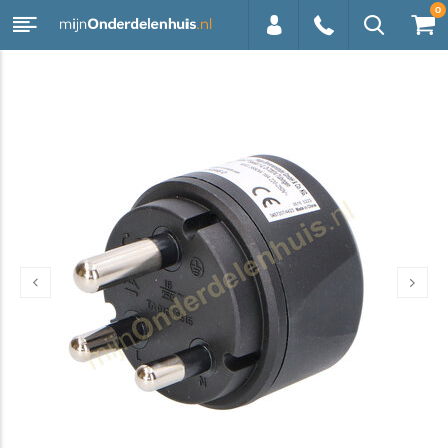
0
0113 -
250628