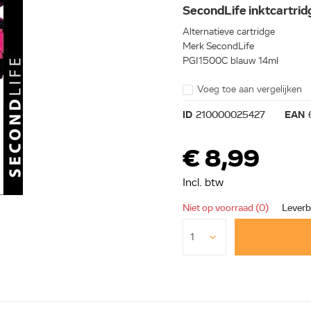
SecondLife inktcartri
Alternatieve cartridge
Merk SecondLife
PGI1500C blauw 14ml
Voeg toe aan vergelijken
ID
210000025427
EAN
€ 8,99
Incl. btw
Niet op voorraad (0)
Leverb