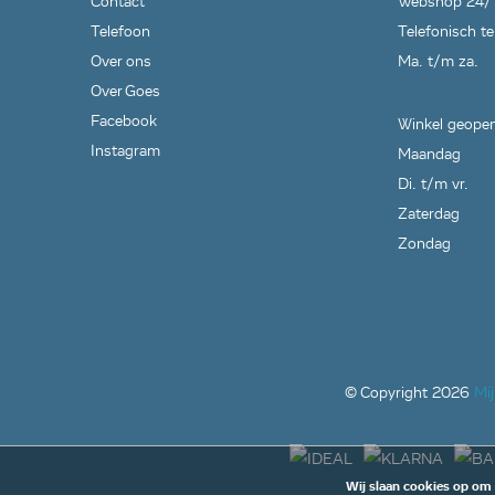
Contact
Webshop 24/
Telefoon
Telefonisch te
Over ons
Ma. t/m za.
Over Goes
Facebook
Winkel geopen
Instagram
Maandag
Di. t/m vr.
Zaterdag
Zondag
© Copyright
2026
Mi
Wij slaan cookies op om