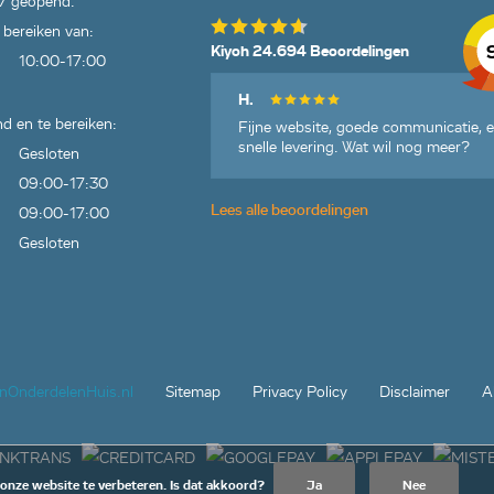
7 geopend.
 bereiken van:
Kiyoh 24.694 Beoordelingen
10:00-17:00
H.
d en te bereiken:
Fijne website, goede communicatie, 
snelle levering. Wat wil nog meer?
Gesloten
09:00-17:30
Lees alle beoordelingen
09:00-17:00
Gesloten
jnOnderdelenHuis.nl
Sitemap
Privacy Policy
Disclaimer
A
 onze website te verbeteren. Is dat akkoord?
Ja
Nee