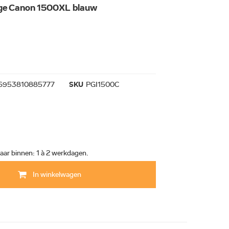
dge Canon 1500XL blauw
6953810885777
SKU
PGI1500C
aar binnen: 1 à 2 werkdagen.
In winkelwagen