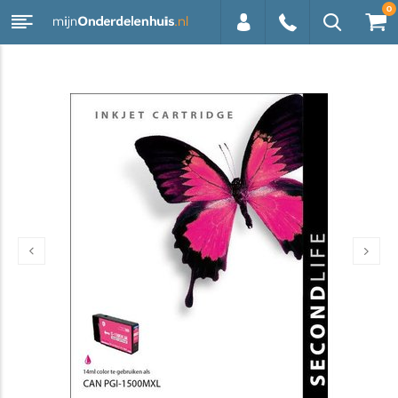
0
0113 -
250628