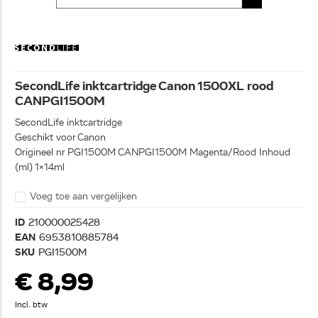
SecondLife inktcartridge Canon 1500XL rood
CANPGI1500M
SecondLife inktcartridge
Geschikt voor Canon
Origineel nr PGI1500M CANPGI1500M Magenta/Rood Inhoud
(ml) 1x14ml
Voeg toe aan vergelijken
ID
210000025428
EAN
6953810885784
SKU
PGI1500M
€ 8,99
Incl. btw