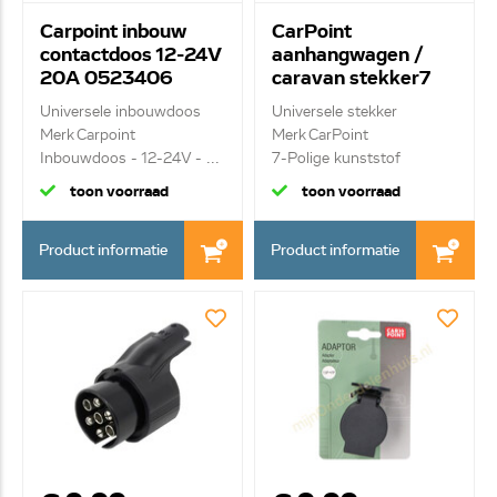
Carpoint inbouw
CarPoint
contactdoos 12-24V
aanhangwagen /
20A 0523406
caravan stekker7
polige 0410001
Universele inbouwdoos
Universele stekker
Merk Carpoint
Merk CarPoint
Inbouwdoos - 12-24V - ...
7-Polige kunststof
stekke...
toon voorraad
toon voorraad
Product informatie
Product informatie