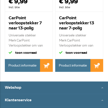
€ 9,99
€ 9,99
Incl. btw
Incl. btw
CarPoint
CarPoint
verloopstekker 7
verloopstekker 13
naar 13-polig
naar 7-polig
0429520
0429518
Universele stekker
Universele stekker
Merk CarPoint
Merk CarPoint
Verloopstekker om van
Verloopstekker om van
een...
een...
toon voorraad
toon voorraad
Product informatie
Product informatie
Webshop
Klantenservice