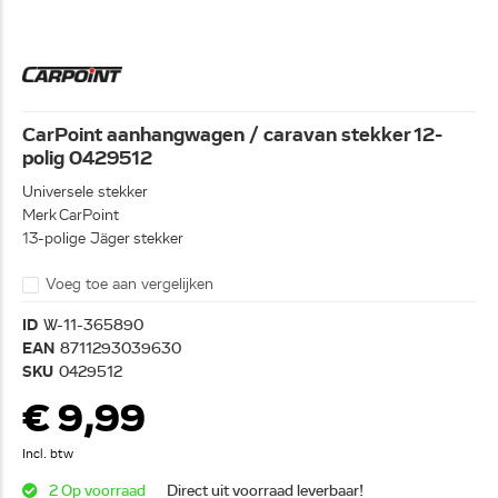
CarPoint aanhangwagen / caravan stekker 12-
polig 0429512
Universele stekker
Merk CarPoint
13-polige Jäger stekker
Voeg toe aan vergelijken
ID
W-11-365890
EAN
8711293039630
SKU
0429512
€ 9,99
Incl. btw
2 Op voorraad
Direct uit voorraad leverbaar!