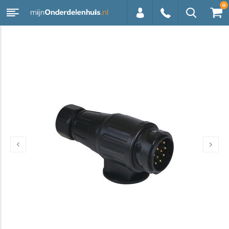
0
0113 -
250628