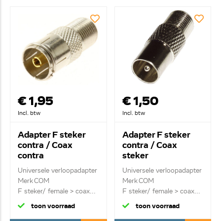
€ 1,95
€ 1,50
Incl. btw
Incl. btw
Adapter F steker
Adapter F steker
contra / Coax
contra / Coax
contra
steker
Universele verloopadapter
Universele verloopadapter
Merk COM
Merk COM
F steker/ female > coax...
F steker/ female > coax...
toon voorraad
toon voorraad