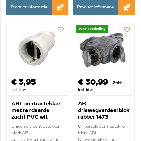
Product informatie
Product informatie
Web aanbieding
€ 3,95
€ 30,99
34,99
Incl. btw
Incl. btw
ABL contrastekker
ABL
met randaarde
driewegverdeel blok
zacht PVC wit
rubber 1473
Universele contrastekker
Universele contrastekker
Merk ABL
Merk ABL
Contrastekker van zacht
Driewegstekker met