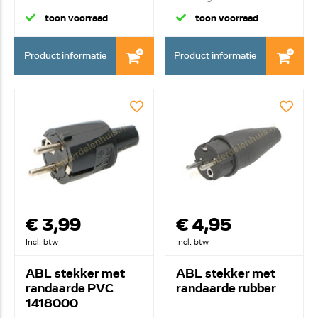
...
ophan...
toon voorraad
toon voorraad
Product informatie
Product informatie
€ 3,99
€ 4,95
Incl. btw
Incl. btw
ABL stekker met
ABL stekker met
randaarde PVC
randaarde rubber
1418000