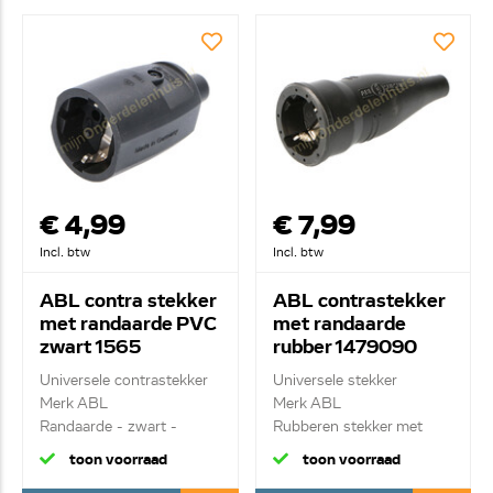
€ 4,99
€ 7,99
Incl. btw
Incl. btw
ABL contra stekker
ABL contrastekker
met randaarde PVC
met randaarde
zwart 1565
rubber 1479090
Universele contrastekker
Universele stekker
Merk ABL
Merk ABL
Randaarde - zwart -
Rubberen stekker met
hard...
randaarde
toon voorraad
toon voorraad