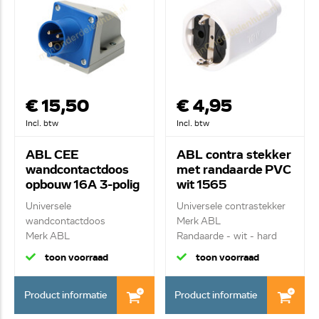
€ 15,50
€ 4,95
Incl. btw
Incl. btw
ABL CEE
ABL contra stekker
wandcontactdoos
met randaarde PVC
opbouw 16A 3-polig
wit 1565
pen
Universele
Universele contrastekker
wandcontactdoos
Merk ABL
Merk ABL
Randaarde - wit - hard
CEE WCD opbouw 16A 3-
P...
toon voorraad
toon voorraad
p...
Product informatie
Product informatie