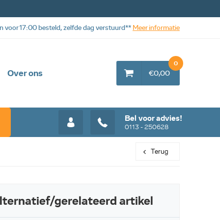
n voor 17:00 besteld, zelfde dag verstuurd**
Meer informatie
0
Over ons
€0,00
Bel voor advies!
0113 - 250628
Terug
lternatief/gerelateerd artikel