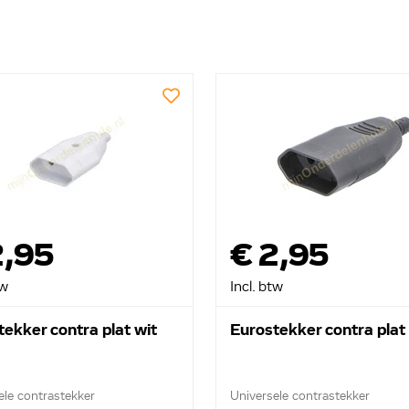
2,95
€ 2,95
tw
Incl. btw
tekker contra plat wit
Eurostekker contra plat
ele contrastekker
Universele contrastekker