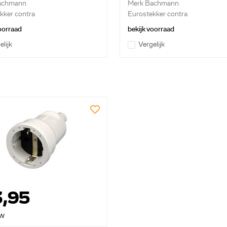
achmann
Merk Bachmann
kker contra
Eurostekker contra
voorraad
bekijk voorraad
elijk
Vergelijk
3,95
tw