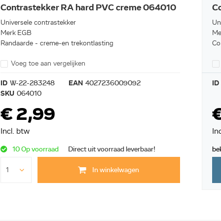
Contrastekker RA hard PVC creme 064010
C
Universele contrastekker
Un
Merk EGB
Me
Randaarde - creme-en trekontlasting
Co
Voeg toe aan vergelijken
ID
W-22-283248
EAN
4027236009092
ID
SKU
064010
€ 2,99
€
Incl. btw
In
10 Op voorraad
Direct uit voorraad leverbaar!
be
In winkelwagen