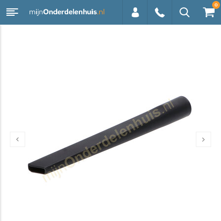
0
0113 -
250628