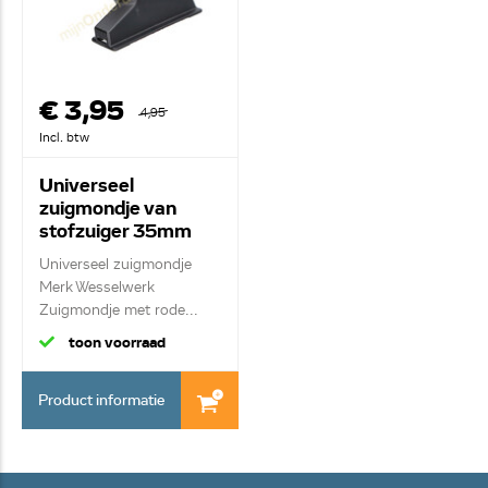
€ 3,95
4,95
Incl. btw
Universeel
zuigmondje van
stofzuiger 35mm
1000234
Universeel zuigmondje
Merk Wesselwerk
Zuigmondje met rode...
toon voorraad
Product informatie