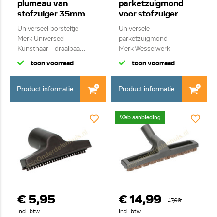
plumeau van
parketzuigmond
stofzuiger 35mm
voor stofzuiger
35mm (K)
Universeel borsteltje
Universele
Merk Universeel
parketzuigmond-
Kunsthaar - draaibaa...
Merk Wesselwerk -
Zuigmond kuns...
toon voorraad
toon voorraad
Product informatie
Product informatie
Web aanbieding
€ 5,95
€ 14,99
17,99
Incl. btw
Incl. btw