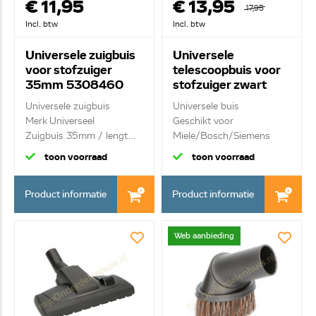
€ 11,95
€ 13,95
17,95
Incl. btw
Incl. btw
Universele zuigbuis
Universele
voor stofzuiger
telescoopbuis voor
35mm 5308460
stofzuiger zwart
35mm
Universele zuigbuis
Universele buis
Merk Universeel
Geschikt voor
Zuigbuis 35mm / lengt...
Miele/Bosch/Siemens
Lichtgew...
toon voorraad
toon voorraad
Product informatie
Product informatie
Web aanbieding