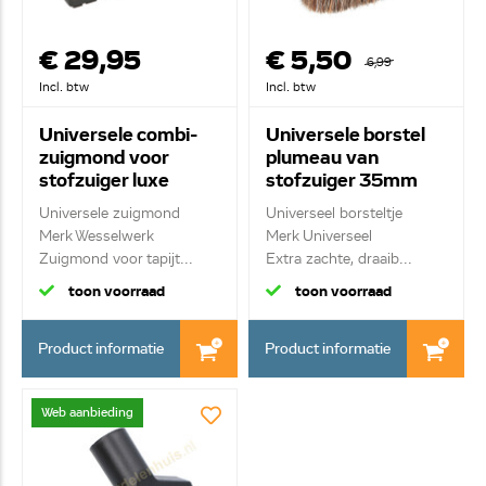
€ 29,95
€ 5,50
6,99
Incl. btw
Incl. btw
Universele combi-
Universele borstel
zuigmond voor
plumeau van
stofzuiger luxe
stofzuiger 35mm
35mm
Universele zuigmond
Universeel borsteltje
Merk Wesselwerk
Merk Universeel
Zuigmond voor tapijt...
Extra zachte, draaib...
toon voorraad
toon voorraad
Product informatie
Product informatie
Web aanbieding