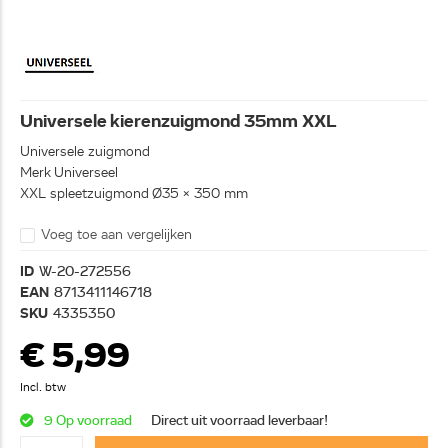
Universele kierenzuigmond 35mm XXL
Universele zuigmond
Merk Universeel
XXL spleetzuigmond Ø35 x 350 mm
Voeg toe aan vergelijken
ID
W-20-272556
EAN
8713411146718
SKU
4335350
€ 5,99
Incl. btw
9 Op voorraad
Direct uit voorraad leverbaar!