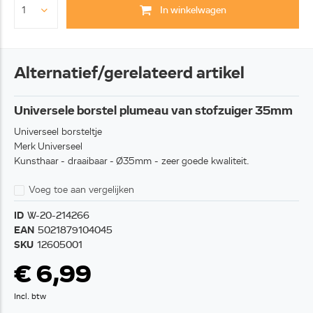
In winkelwagen
Alternatief/gerelateerd artikel
Universele borstel plumeau van stofzuiger 35mm
Universeel borsteltje
Merk Universeel
Kunsthaar - draaibaar - Ø35mm - zeer goede kwaliteit.
Voeg toe aan vergelijken
ID
W-20-214266
EAN
5021879104045
SKU
12605001
€ 6,99
Incl. btw