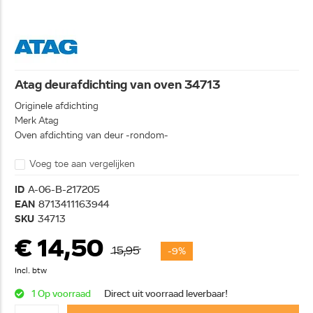
Atag deurafdichting van oven 34713
Originele afdichting
Merk Atag
Oven afdichting van deur -rondom-
Voeg toe aan vergelijken
ID
A-06-B-217205
EAN
8713411163944
SKU
34713
€ 14,50
15,95
-9%
Incl. btw
1 Op voorraad
Direct uit voorraad leverbaar!