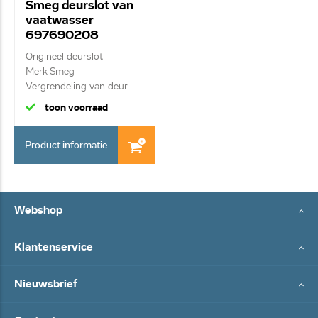
Smeg deurslot van
vaatwasser
697690208
Origineel deurslot
Merk Smeg
Vergrendeling van deur
met 2 ...
toon voorraad
Product informatie
Webshop
Klantenservice
Nieuwsbrief