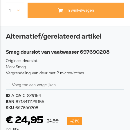
In winkelwagen
Alternatief/gerelateerd artikel
Smeg deurslot van vaatwasser 697690208
Origineel deurslot
Merk Smeg
Vergrendeling van deur met 2 microwitches
Voeg toe aan vergelijken
ID
A-09-C-229154
EAN
8713411129155
SKU
697690208
€ 24,95
31,50
-21%
Incl. btw