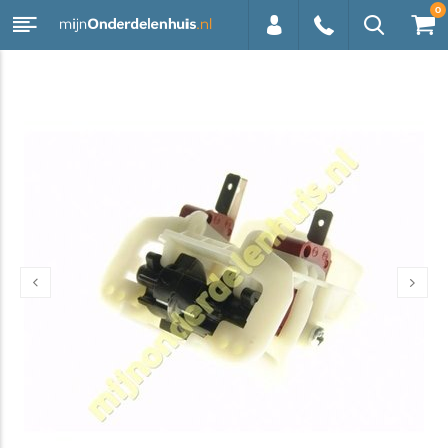
0
0113 -
250628