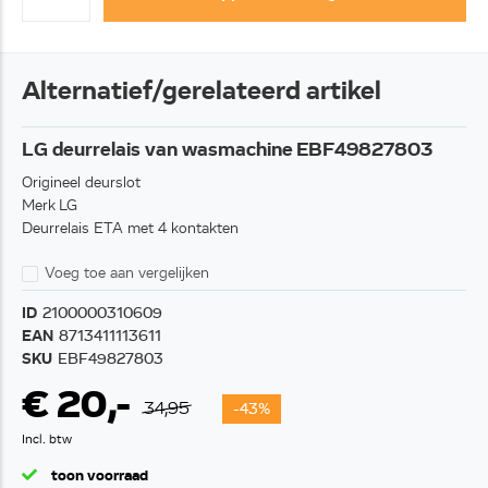
Alternatief/gerelateerd artikel
LG deurrelais van wasmachine EBF49827803
Origineel deurslot
Merk LG
Deurrelais ETA met 4 kontakten
Voeg toe aan vergelijken
ID
2100000310609
EAN
8713411113611
SKU
EBF49827803
€ 20,-
34,95
-43%
Incl. btw
toon voorraad