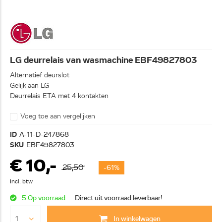
LG deurrelais van wasmachine EBF49827803
Alternatief deurslot
Gelijk aan LG
Deurrelais ETA met 4 kontakten
Voeg toe aan vergelijken
ID
A-11-D-247868
SKU
EBF49827803
€ 10,-
25,50
-61%
Incl. btw
5 Op voorraad
Direct uit voorraad leverbaar!
In winkelwagen