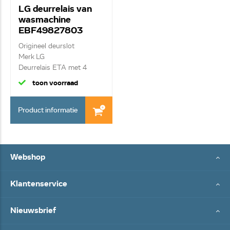
LG deurrelais van
wasmachine
EBF49827803
Origineel deurslot
Merk LG
Deurrelais ETA met 4
kontakte...
toon voorraad
Product informatie
Webshop
Klantenservice
Nieuwsbrief