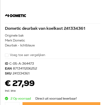
Dometic deurbak van koelkast 241334361
Originele bak
Merk Dometic
Deurbak - lichtblauw
Voeg toe aan vergelijken
ID
C-05-A-364473
EAN
8713411206252
SKU
241334361
€ 27,99
Incl. btw
2 Op voorraad
Direct uit voorraad leverbaar!