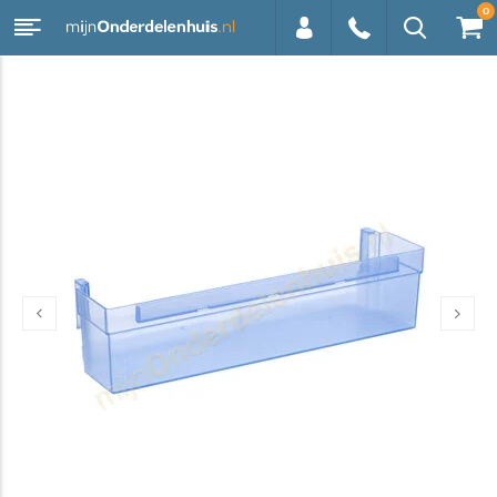
0
0113 -
250628