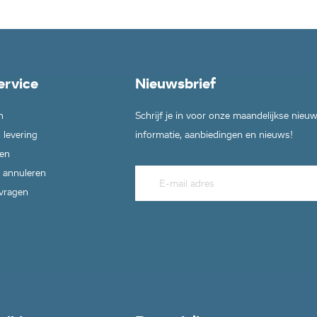
,
04),
ervice
Nieuwsbrief
52),
n
Schrijf je in voor onze maandelijkse nieu
54),
 levering
informatie, aanbiedingen en nieuws!
92),
en
 annuleren
91),
0
 vragen
53),
80),
33),
0
38),
70