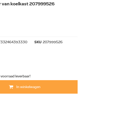
r van koelkast 207999526
7332464393330
SKU
207999526
t voorraad leverbaar!
In winkelwagen