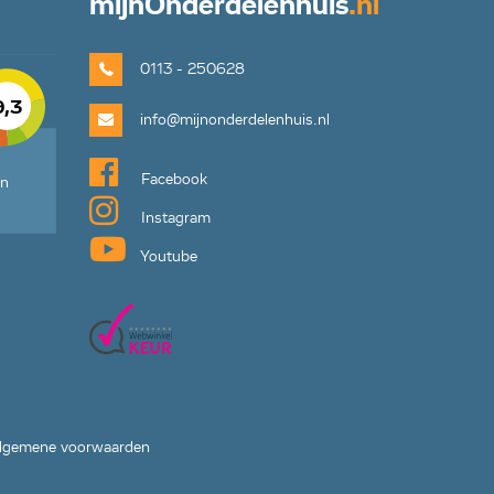
mijn
Onderdelenhuis
.nl
0113 - 250628
9,3
info@mijnonderdelenhuis.nl
Facebook
en
Instagram
Youtube
lgemene voorwaarden