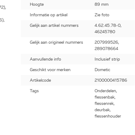
Hoogte
89 mm
2),
Informatie op artikel
Zie foto
6),
Gelijk aan artikel nummers
4.62.45.78-0,
46245780
85),
Gelijk aan origineel nummers
207999526,
),
289078664
96),
Aanvullende info
Inclusief strip
Geschikt voor merken
Dometic
00),
Artikelcode
2100000415786
),
Tags
Onderdelen,
),
flessenbak,
flessenrek,
929),
deurbak,
flessenhouder
20),
925),