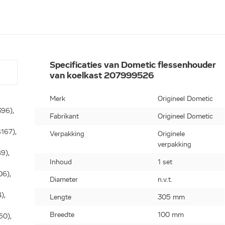
Specificaties van Dometic flessenhouder
van koelkast 207999526
Merk
Origineel Dometic
96),
Fabrikant
Origineel Dometic
167),
Verpakking
Originele
verpakking
9),
Inhoud
1 set
06),
Diameter
n.v.t.
),
Lengte
305 mm
Breedte
100 mm
50),