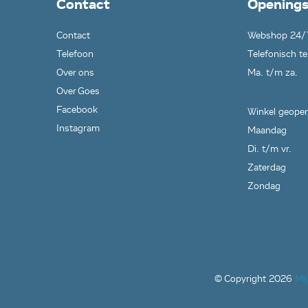
Contact
Openings
(921370396), RC10490 (921370386), RC10470 (9213708
RC10490 (921370809), RC10490 (921370812), RC10490
Contact
Webshop 24/
(921370814), RC10490 (921370817), RC10490 (92137081
RC10490 (921370821), RC10490 (921370822), RC10490
Telefoon
Telefonisch te
(921370835), RC10470 (921370815), RC10470 (9213708
Over ons
Ma. t/m za.
RC10470 (921370818), RC10470 (921370820), RC10490
Over Goes
(921370824), RC10470 (991503255), RC10490 (991503
RC10490 (921370834), RC104M (921370849), RC104M
Facebook
Winkel geopen
(921370848), RC104M (921370847), RC10490 (9213703
Instagram
Maandag
RC104T70 (921370854), RC10490 (921370375), RC1047
Di. t/m vr.
(921370374), RC10470 (991503252),,"
Zaterdag
Zondag
© Copyright
2026
Mi