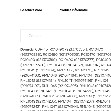
Geschikt voor:
Product informatie
Dometic:
CDF-45, RC10490 (921370355 ), RC10470
(921370396), RC10490 (921370355), RC10470 (9213703
RC10490 (921370399), RC10490 (921370377), RC10490
(92137025500), RML104T (921074162), RML104 (921074
RML104S (921074174), RML104S (921074176), RML104S
(921074183), RML104S (921074184), RML104T (92107418
RML104S (921074194), RML104T (921074195), RML104
(921074197), RML104S (921074203), RML104S (9210742
RML104T (921074212), RML104S (921074220), RML104S
(921074221), RML104S (921074222), RML104 (921074234
RML104S (921074235), RML104T (921074237), RML104T
(921074243), RML104T (921074244), RML104S (9210742