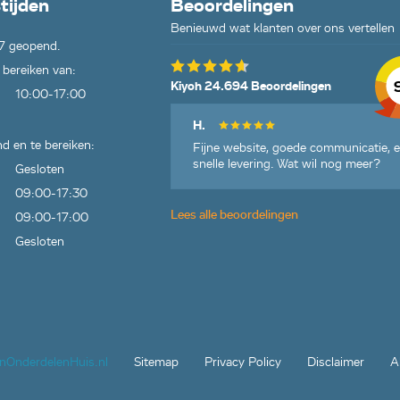
tijden
Beoordelingen
08),
Benieuwd wat klanten over ons vertellen
7 geopend.
9),
 bereiken van:
23),
Kiyoh 24.694 Beoordelingen
10:00-17:00
256),
H.
d en te bereiken:
Fijne website, goede communicatie, 
58),
snelle levering. Wat wil nog meer?
Gesloten
0
09:00-17:30
Lees alle beoordelingen
09:00-17:00
Gesloten
jnOnderdelenHuis.nl
Sitemap
Privacy Policy
Disclaimer
A