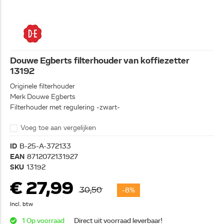
Douwe Egberts filterhouder van koffiezetter
13192
Originele filterhouder
Merk Douwe Egberts
Filterhouder met regulering -zwart-
Voeg toe aan vergelijken
ID
B-25-A-372133
EAN
8712072131927
SKU
13192
€ 27,99
30,50
-8%
Incl. btw
1 Op voorraad
Direct uit voorraad leverbaar!