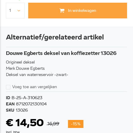
In winkelwagen
Alternatief/gerelateerd artikel
Douwe Egberts deksel van koffiezetter 13026
Origineel deksel
Merk Douwe Egberts
Deksel van waterreservoir -zwart-
Voeg toe aan vergelijken
ID
B-25-A-310623
EAN
8712072130104
SKU
13026
€ 14,50
16,99
-15%
Incl. btw