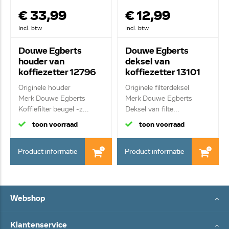
€ 33,99
€ 12,99
Incl. btw
Incl. btw
Douwe Egberts
Douwe Egberts
houder van
deksel van
koffiezetter 12796
koffiezetter 13101
Originele houder
Originele filterdeksel
Merk Douwe Egberts
Merk Douwe Egberts
Koffiefilter beugel -z...
Deksel van filte...
toon voorraad
toon voorraad
Product informatie
Product informatie
Webshop
Klantenservice