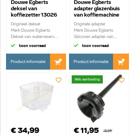
Douwe Egberts
Douwe Egberts
deksel van
adapter glazenbuis
koffiezetter 13026
van koffiemachine
60016
Origineel deksel
Originele adapter
Merk Douwe Egberts
Merk Douwe Egberts
Deksel van waterreserv...
Siliconen adapter van...
toon voorraad
toon voorraad
Product informatie
Product informatie
Web aanbieding
€ 34,99
€ 11,95
15,95