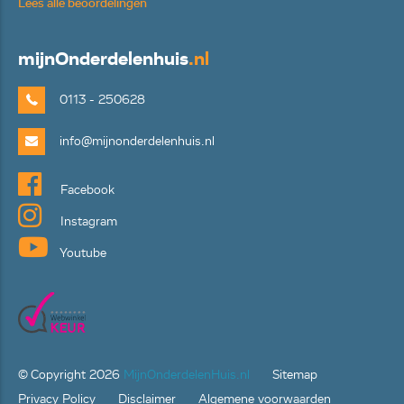
Lees alle beoordelingen
mijn
Onderdelenhuis
.nl
0113 - 250628
info@mijnonderdelenhuis.nl
Facebook
Instagram
Youtube
© Copyright
2026
MijnOnderdelenHuis.nl
Sitemap
Privacy Policy
Disclaimer
Algemene voorwaarden