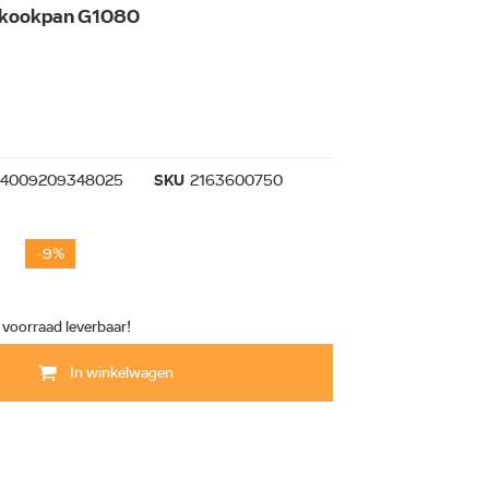
nelkookpan G1080
4009209348025
SKU
2163600750
-9%
t voorraad leverbaar!
In winkelwagen