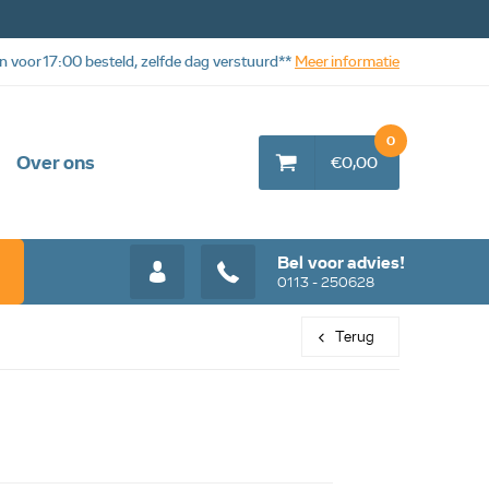
n voor 17:00 besteld, zelfde dag verstuurd**
Meer informatie
0
Over ons
€0,00
Bel voor advies!
0113 - 250628
Terug
Web aanbieding