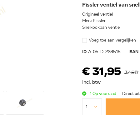
Fissler ventiel van s
Origineel ventiel
Merk Fissler
Snelkookpan ventiel
Voeg toe aan vergelijken
ID
A-05-D-228515
EAN
€ 31,95
34,95
Incl. btw
1 Op voorraad
Direct ui