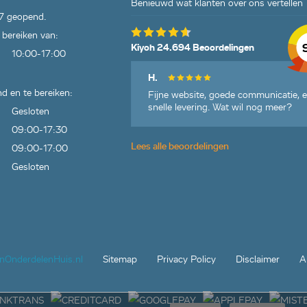
Benieuwd wat klanten over ons vertellen
7 geopend.
 bereiken van:
Kiyoh 24.694 Beoordelingen
10:00-17:00
H.
d en te bereiken:
Fijne website, goede communicatie, 
snelle levering. Wat wil nog meer?
Gesloten
09:00-17:30
Lees alle beoordelingen
09:00-17:00
Gesloten
jnOnderdelenHuis.nl
Sitemap
Privacy Policy
Disclaimer
A