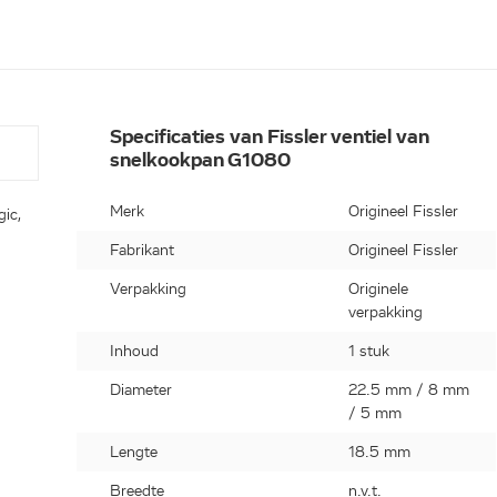
Specificaties van Fissler ventiel van
snelkookpan G1080
Merk
Origineel Fissler
gic,
Fabrikant
Origineel Fissler
Verpakking
Originele
verpakking
Inhoud
1 stuk
Diameter
22.5 mm / 8 mm
/ 5 mm
Lengte
18.5 mm
Breedte
n.v.t.