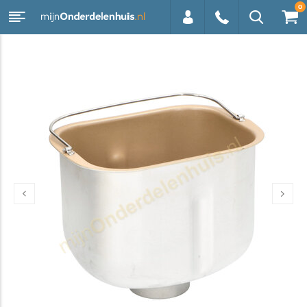
0
0113 -
250628