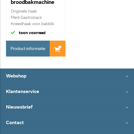
broodbakmachine
90724
Originele haak
Merk Gastroback
Kneedhaak voor bakblik
toon voorraad
Product informatie
Webshop
Klantenservice
Nieuwsbrief
Contact