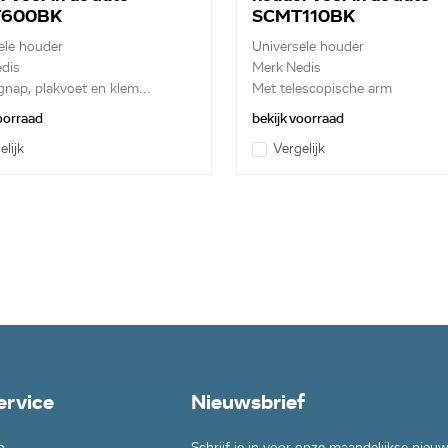
T600BK
SCMT110BK
ele houder
Universele houder
dis
Merk Nedis
gnap, plakvoet en klem...
Met telescopische arm
voorraad
bekijk voorraad
elijk
Vergelijk
ervice
Nieuwsbrief
n
Schrijf je in voor onze maandelijkse nieu