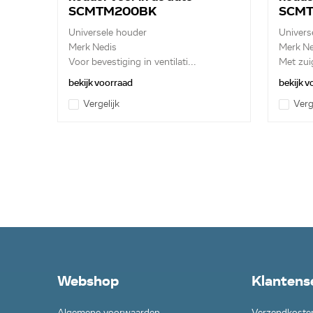
SCMTM200BK
SCM
Universele houder
Univers
Merk Nedis
Merk Ne
Voor bevestiging in ventilati...
Met zui
bekijk voorraad
bekijk 
Vergelijk
Verg
Webshop
Klantens
Algemene voorwaarden
Verzendkoste