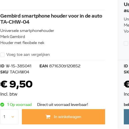
Un
a
Gembird smartphone houder voor in de auto
Un
TA-CHW-04
Me
Universele smartphonehouder
Voo
Merk Gembird
Houder met flexibele nek
Voeg toe aan vergelijken
ID
W-15-385041
EAN
8716309120852
ID
SKU
TACHW04
S
€ 9,50
Incl. btw
In
1 Op voorraad
Direct uit voorraad leverbaar!
be
In winkelwagen