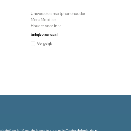
Universele smartphonehouder
Merk Mobilize
Houder voor in v...
bekijk voorraad
Vergelijk
wsbrief en blijf op de hoogte van mijnOnderdelenhuis.nl