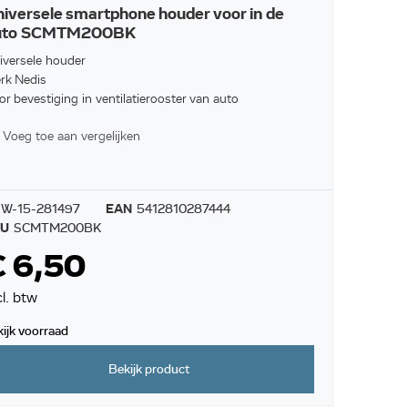
iversele smartphone houder voor in de
uto SCMTM200BK
iversele houder
rk Nedis
r bevestiging in ventilatierooster van auto
Voeg toe aan vergelijken
W-15-281497
EAN
5412810287444
KU
SCMTM200BK
€ 6,50
cl. btw
kijk voorraad
Bekijk product