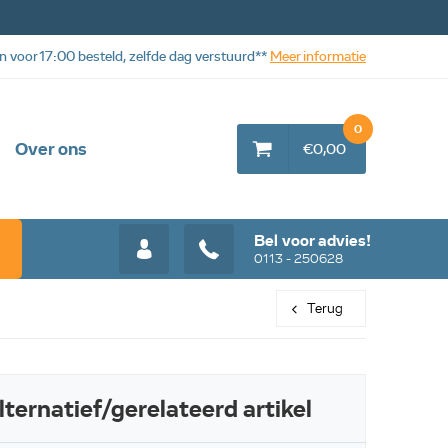
n voor 17:00 besteld, zelfde dag verstuurd**
Meer informatie
0
Over ons
€0,00
Bel voor advies!
0113 - 250628
Terug
lternatief/gerelateerd artikel