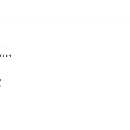
na alle
g
te