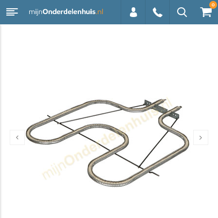
0
0113 -
250628