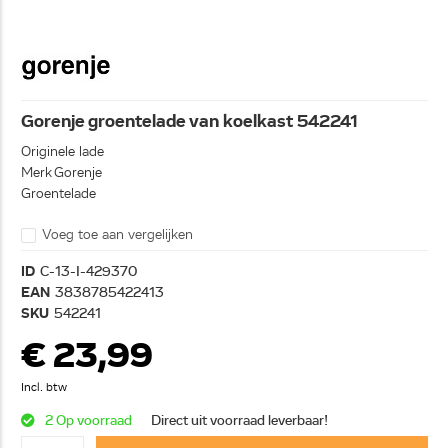
Gorenje groentelade van koelkast 542241
Originele lade
Merk Gorenje
Groentelade
Voeg toe aan vergelijken
ID
C-13-I-429370
EAN
3838785422413
SKU
542241
€ 23,99
Incl. btw
2 Op voorraad
Direct uit voorraad leverbaar!