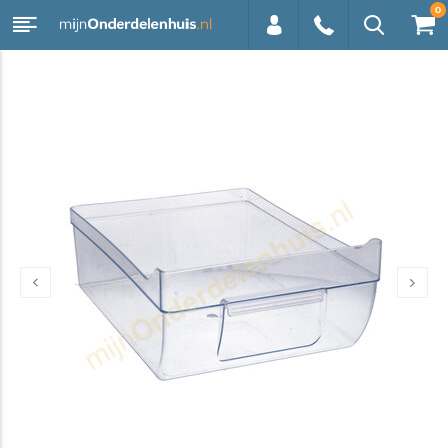
0
0113 -
250628