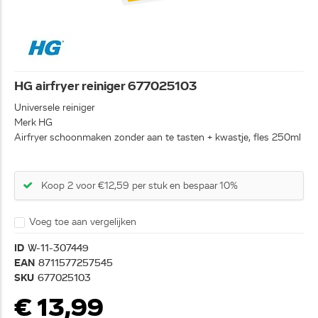
HG airfryer reiniger 677025103
Universele reiniger
Merk HG
Airfryer schoonmaken zonder aan te tasten + kwastje, fles 250ml
Koop 2 voor €12,59 per stuk en bespaar 10%
Voeg toe aan vergelijken
ID
W-11-307449
EAN
8711577257545
SKU
677025103
€ 13,99