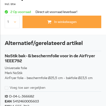
Incl. btw
2 Op voorraad
Direct uit voorraad leverbaar!
In winkelwagen
Alternatief/gerelateerd artikel
NoStik bak- & beschermfolie voor in de AirFryer
1EEE792
Universele folie
Merk NoStik
AirFryer folie - beschermfolie Ø25,5 cm - bakfolie Ø23,5 cm
Voeg toe aan vergelijken
ID
D-04-L-366682
EAN
5412460005603