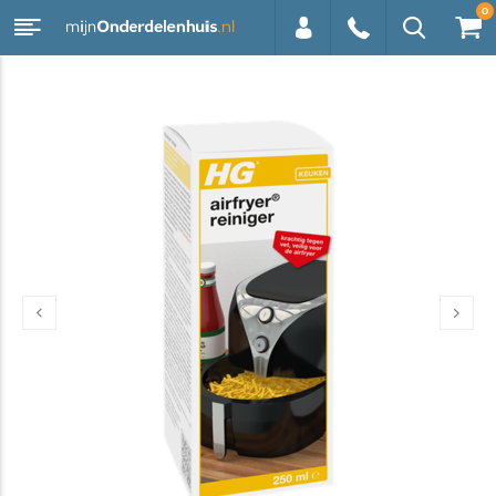
0
0113 -
250628