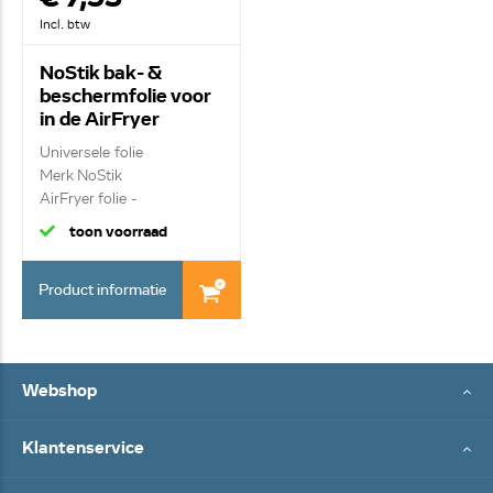
Incl. btw
NoStik bak- &
beschermfolie voor
in de AirFryer
1EEE792
Universele folie
Merk NoStik
AirFryer folie -
beschermfoli...
toon voorraad
Product informatie
Webshop
Klantenservice