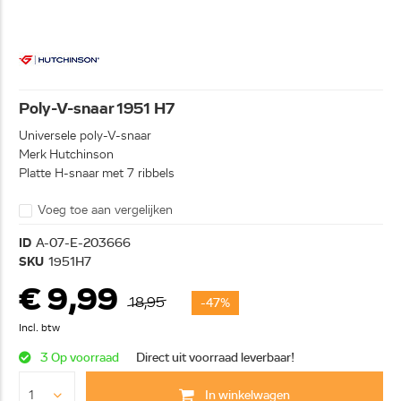
Poly-V-snaar 1951 H7
Universele poly-V-snaar
Merk Hutchinson
Platte H-snaar met 7 ribbels
Voeg toe aan vergelijken
ID
A-07-E-203666
SKU
1951H7
€ 9,99
18,95
-47%
Incl. btw
3 Op voorraad
Direct uit voorraad leverbaar!
In winkelwagen