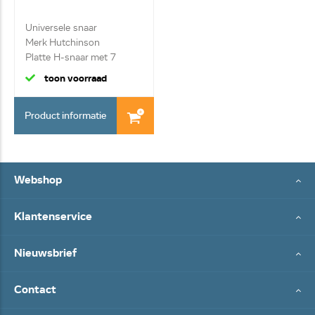
Universele snaar
Merk Hutchinson
Platte H-snaar met 7
ribb...
toon voorraad
Product informatie
Webshop
Klantenservice
Nieuwsbrief
Contact