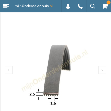
0
0113 -
250628