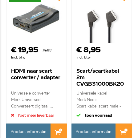
€ 19,95
€ 8,95
19,95
Incl. btw
Incl. btw
HDMI naar scart
Scart/scartkabel
converter / adapter
2m
CVGB31000BK20
Universele converter
Universele kabel
Merk Universeel
Merk Nedis
Converteert digitaal ...
Scart kabel scart male -
scart...
Niet meer leverbaar
toon voorraad
Product informatie
Product informatie