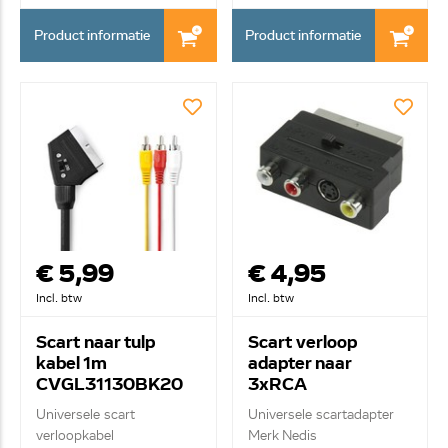
Product informatie
Product informatie
€ 5,99
€ 4,95
Incl. btw
Incl. btw
Scart naar tulp
Scart verloop
kabel 1m
adapter naar
CVGL31130BK20
3xRCA
CVGB31902BK
Universele scart
Universele scartadapter
verloopkabel
Merk Nedis