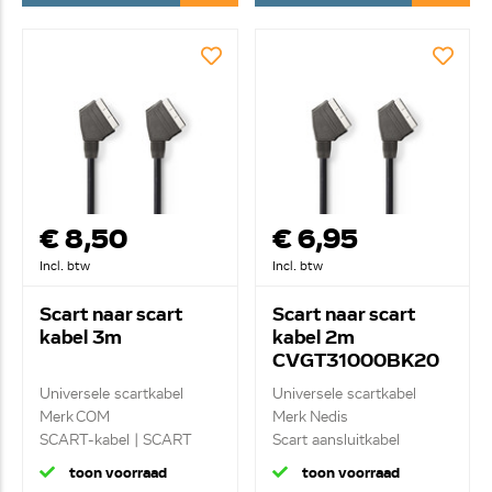
€ 8,50
€ 6,95
Incl. btw
Incl. btw
Scart naar scart
Scart naar scart
kabel 3m
kabel 2m
CVGT31000BK20
Universele scartkabel
Universele scartkabel
Merk COM
Merk Nedis
SCART-kabel | SCART
Scart aansluitkabel
male - ...
zwart...
toon voorraad
toon voorraad