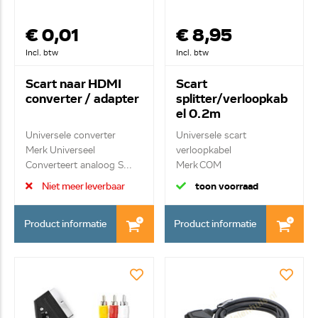
€ 0,01
€ 8,95
Incl. btw
Incl. btw
Scart naar HDMI
Scart
converter / adapter
splitter/verloopkab
el 0.2m
Universele converter
Universele scart
Merk Universeel
verloopkabel
Converteert analoog S...
Merk COM
Scartkabel 1x male ...
Niet meer leverbaar
toon voorraad
Product informatie
Product informatie