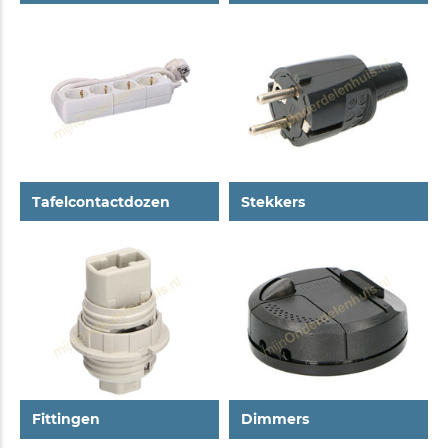
Tafelcontactdozen
Stekkers
Fittingen
Dimmers