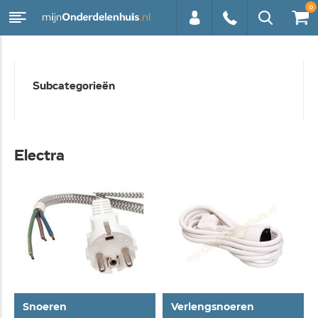
0
0113 -
Subcategorieën
250628
Electra
Snoeren
Verlengsnoeren