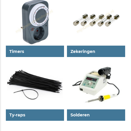
Timers
Zekeringen
Ty-raps
Solderen