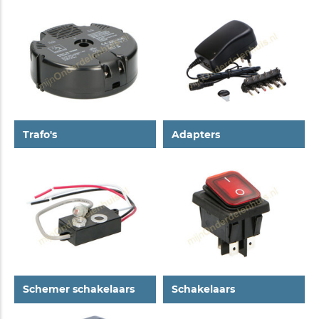
Trafo's
Adapters
Schemer schakelaars
Schakelaars