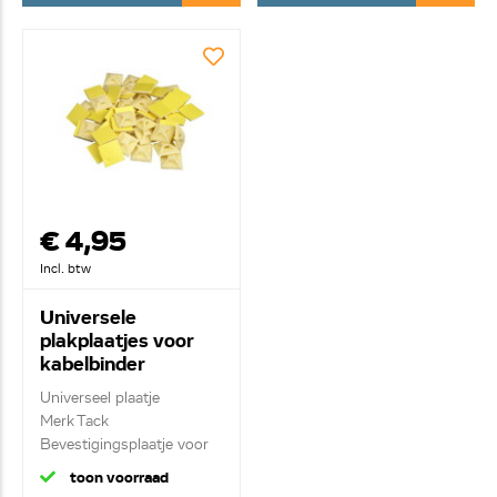
€ 4,95
Incl. btw
Universele
plakplaatjes voor
kabelbinder
40x40mm 37351
Universeel plaatje
37351
Merk Tack
Bevestigingsplaatje voor
bund...
toon voorraad