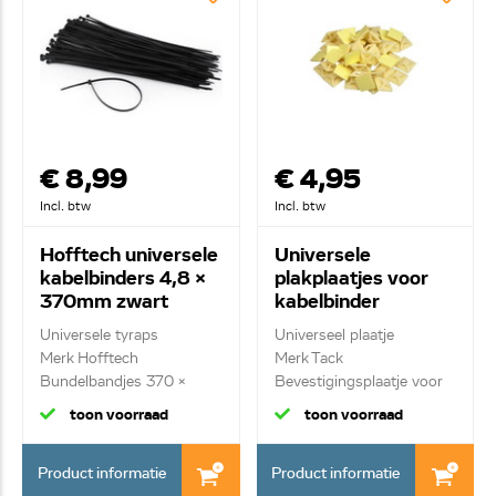
€ 8,99
€ 4,95
Incl. btw
Incl. btw
Hofftech universele
Universele
kabelbinders 4,8 x
plakplaatjes voor
370mm zwart
kabelbinder
20x20mm 37361
Universele tyraps
Universeel plaatje
Merk Hofftech
Merk Tack
Bundelbandjes 370 x
Bevestigingsplaatje voor
4,8mm ...
bund...
toon voorraad
toon voorraad
Product informatie
Product informatie