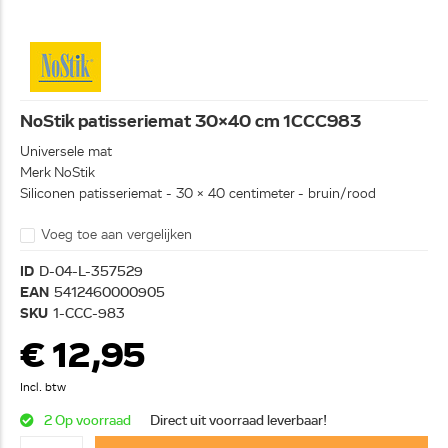
NoStik patisseriemat 30x40 cm 1CCC983
Universele mat
Merk NoStik
Siliconen patisseriemat - 30 x 40 centimeter - bruin/rood
Voeg toe aan vergelijken
ID
D-04-L-357529
EAN
5412460000905
SKU
1-CCC-983
€ 12,95
Incl. btw
2 Op voorraad
Direct uit voorraad leverbaar!