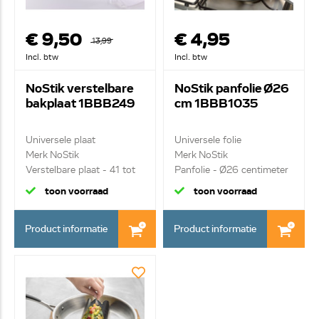
€ 9,50
€ 4,95
13,99
Incl. btw
Incl. btw
NoStik verstelbare
NoStik panfolie Ø26
bakplaat 1BBB249
cm 1BBB1035
Universele plaat
Universele folie
Merk NoStik
Merk NoStik
Verstelbare plaat - 41 tot
Panfolie - Ø26 centimeter
49...
- ...
toon voorraad
toon voorraad
Product informatie
Product informatie