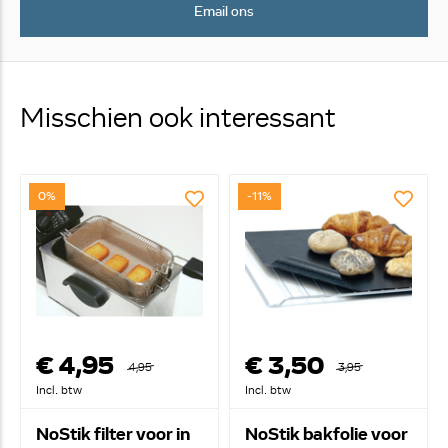
Email ons
Misschien ook interessant
0%
-11%
€ 4,95
€ 3,50
4,95
3,95
Incl. btw
Incl. btw
NoStik filter voor in
NoStik bakfolie voor