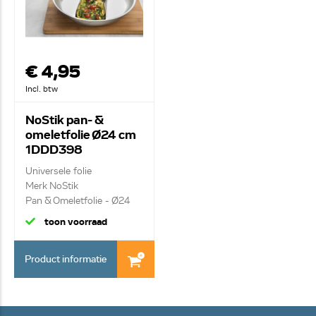
€ 4,95
Incl. btw
NoStik pan- &
omeletfolie Ø24 cm
1DDD398
Universele folie
Merk NoStik
Pan & Omeletfolie - Ø24
cent...
toon voorraad
Product informatie