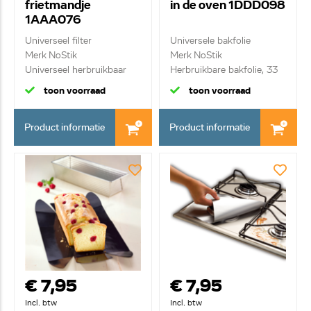
frietmandje
in de oven 1DDD098
1AAA076
Universeel filter
Universele bakfolie
Merk NoStik
Merk NoStik
Universeel herbruikbaar
Herbruikbare bakfolie, 33
vetf...
...
toon voorraad
toon voorraad
Product informatie
Product informatie
€ 7,95
€ 7,95
Incl. btw
Incl. btw