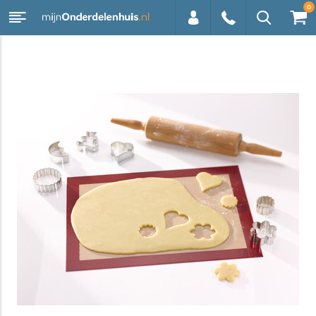
0
0113 -
250628