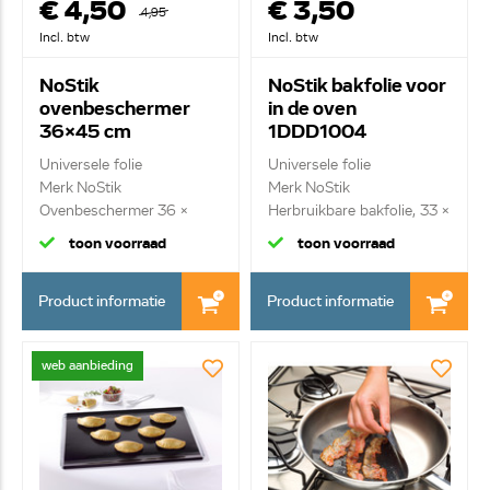
€ 4,50
€ 3,50
4,95
Incl. btw
Incl. btw
NoStik
NoStik bakfolie voor
ovenbeschermer
in de oven
36x45 cm
1DDD1004
1BBB1021
Universele folie
Universele folie
Merk NoStik
Merk NoStik
Ovenbeschermer 36 x
Herbruikbare bakfolie, 33 x
45cm
4...
toon voorraad
toon voorraad
Product informatie
Product informatie
web aanbieding