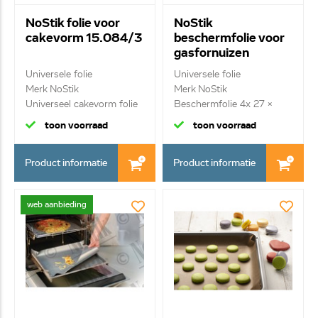
NoStik folie voor
NoStik
cakevorm 15.084/3
beschermfolie voor
gasfornuizen
1AAA074
Universele folie
Universele folie
Merk NoStik
Merk NoStik
Universeel cakevorm folie
Beschermfolie 4x 27 x
20 ...
27cm
toon voorraad
toon voorraad
Product informatie
Product informatie
web aanbieding