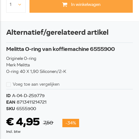
In winkelwagen
Alternatief/gerelateerd artikel
Melitta O-ring van koffiemachine 6555900
Originele O-ring
Merk Melitta
O-ring 40 X 1,90 Siliconen/2-K
Voeg toe aan vergelijken
ID
A-04-D-259779
EAN
8713411214721
SKU
6555900
€ 4,95
7,50
-34%
Incl. btw