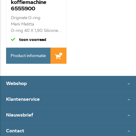
koffiemachine
6555900
Originele O-ring
Merk Melitta
O-ring 40 X 1,90 Silicone...
toon voorraad
Product informatie
Webshop
Klantenservice
Nieuwsbrief
Contact