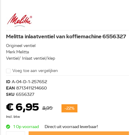
Melitta inlaatventiel van koffiemachine 6556327
Origineel ventiel
Merk Melitta
Ventiel/ Inlaat ventiel/klep
Voeg toe aan vergelijken
ID
A-04-D-1-257652
EAN
8713411214660
SKU
6556327
€ 6,95
8,95
-22%
Incl. btw
1 Op voorraad
Direct uit voorraad leverbaar!