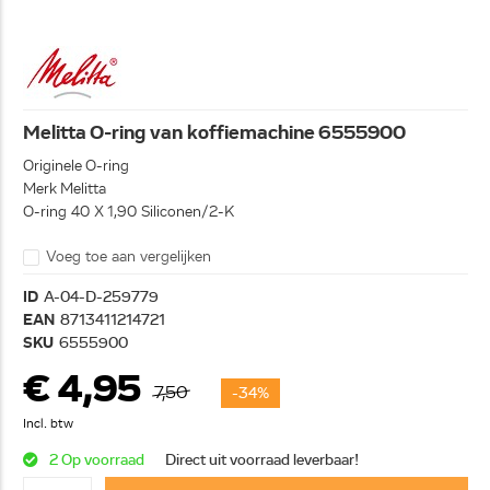
Melitta O-ring van koffiemachine 6555900
Originele O-ring
Merk Melitta
O-ring 40 X 1,90 Siliconen/2-K
Voeg toe aan vergelijken
ID
A-04-D-259779
EAN
8713411214721
SKU
6555900
€ 4,95
7,50
-34%
Incl. btw
2 Op voorraad
Direct uit voorraad leverbaar!