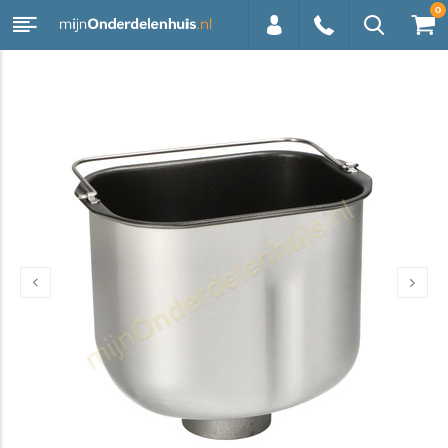
0
0113 -
250628