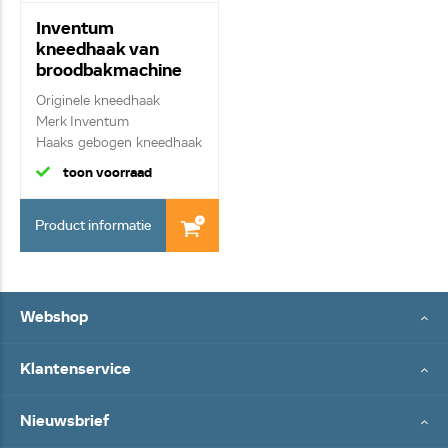
Inventum
kneedhaak van
broodbakmachine
20700900004
Originele kneedhaak
Merk Inventum
Haaks gebogen kneedhaak
toon voorraad
Product informatie
Webshop
Klantenservice
Nieuwsbrief