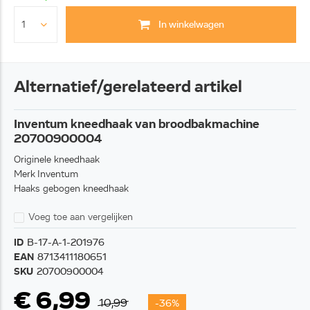
In winkelwagen
Alternatief/gerelateerd artikel
Inventum kneedhaak van broodbakmachine
20700900004
Originele kneedhaak
Merk Inventum
Haaks gebogen kneedhaak
Voeg toe aan vergelijken
ID
B-17-A-1-201976
EAN
8713411180651
SKU
20700900004
€ 6,99
10,99
-36%