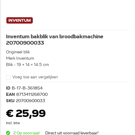
Inventum bakblik van broodbakmachine
20700900033
Origineel blik
Merk Inventum
Blik - 19 x 14 x 14.5 cm
Voeg toe aan vergelijken
ID
B-17-B-361854
EAN
8713411268700
SKU
20700900033
€ 25,99
Incl. btw
2 Op voorraad
Direct uit voorraad leverbaar!