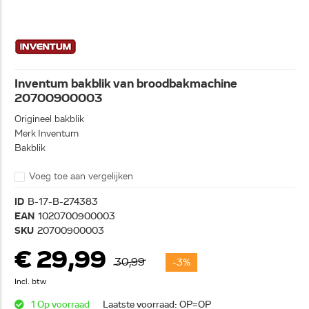
Inventum bakblik van broodbakmachine
20700900003
Origineel bakblik
Merk Inventum
Bakblik
Voeg toe aan vergelijken
ID
B-17-B-274383
EAN
1020700900003
SKU
20700900003
€ 29,99
30,99
-3%
Incl. btw
1 Op voorraad
Laatste voorraad: OP=OP