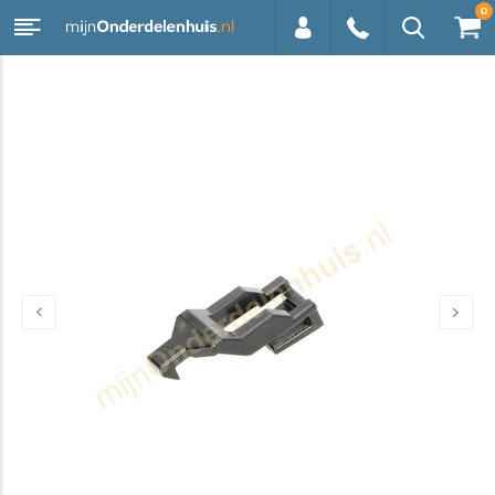
0
0113 -
250628