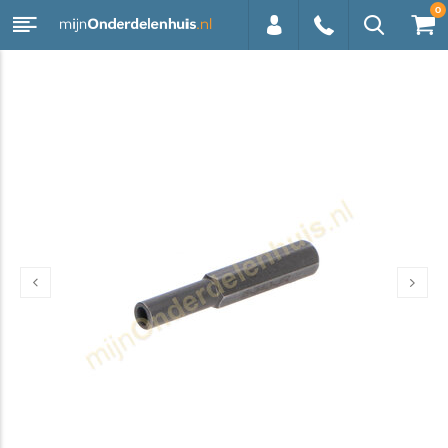
0
0113 -
250628