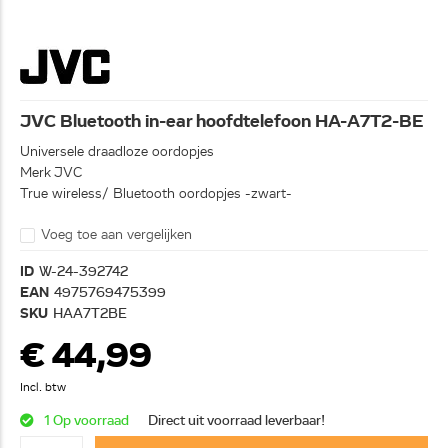
JVC Bluetooth in-ear hoofdtelefoon HA-A7T2-BE
Universele draadloze oordopjes
Merk JVC
True wireless/ Bluetooth oordopjes -zwart-
Voeg toe aan vergelijken
ID
W-24-392742
EAN
4975769475399
SKU
HAA7T2BE
€ 44,99
Incl. btw
1 Op voorraad
Direct uit voorraad leverbaar!