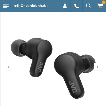
0
0113 -
250628