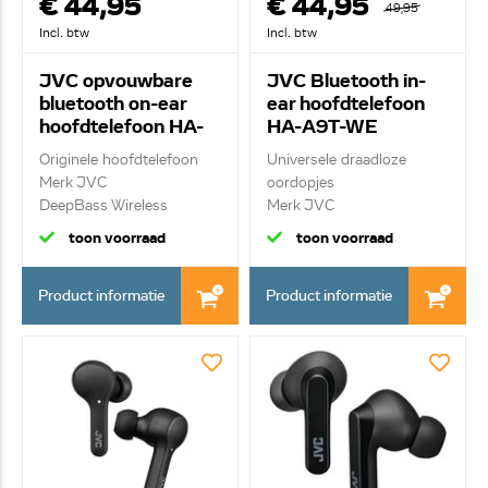
€ 44,95
€ 44,95
49,95
Incl. btw
Incl. btw
JVC opvouwbare
JVC Bluetooth in-
bluetooth on-ear
ear hoofdtelefoon
hoofdtelefoon HA-
HA-A9T-WE
S36W-BU
Originele hoofdtelefoon
Universele draadloze
Merk JVC
oordopjes
DeepBass Wireless
Merk JVC
Headpho...
Draadloze Bluetoot...
toon voorraad
toon voorraad
Product informatie
Product informatie