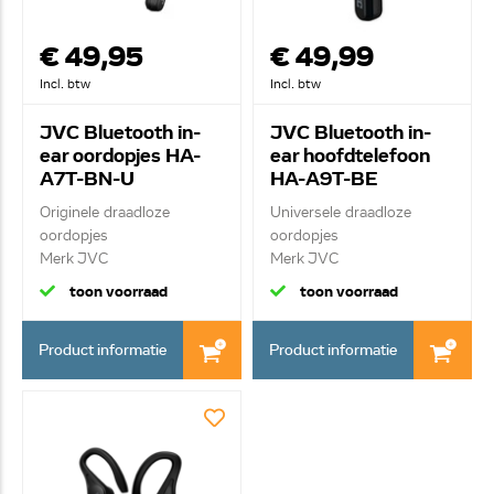
€ 49,95
€ 49,99
Incl. btw
Incl. btw
JVC Bluetooth in-
JVC Bluetooth in-
ear oordopjes HA-
ear hoofdtelefoon
A7T-BN-U
HA-A9T-BE
Originele draadloze
Universele draadloze
oordopjes
oordopjes
Merk JVC
Merk JVC
Draadloze Bluetooth...
Draadloze Bluetoot...
toon voorraad
toon voorraad
Product informatie
Product informatie