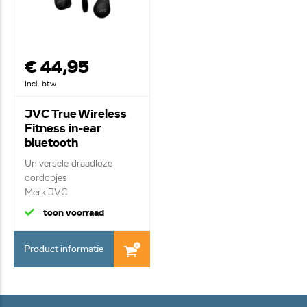
€ 44,95
Incl. btw
JVC True Wireless
Fitness in-ear
bluetooth
hoofdtelefoon HA-
Universele draadloze
EC25TBU
oordopjes
Merk JVC
True wireless/ blu...
toon voorraad
Product informatie