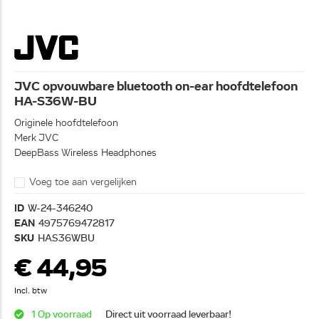
JVC opvouwbare bluetooth on-ear hoofdtelefoon
HA-S36W-BU
Originele hoofdtelefoon
Merk JVC
DeepBass Wireless Headphones
Voeg toe aan vergelijken
ID
W-24-346240
EAN
4975769472817
SKU
HAS36WBU
€ 44,95
Incl. btw
1 Op voorraad
Direct uit voorraad leverbaar!