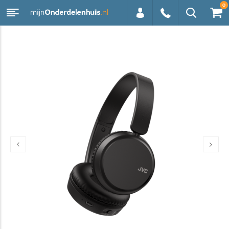
0
0113 -
250628