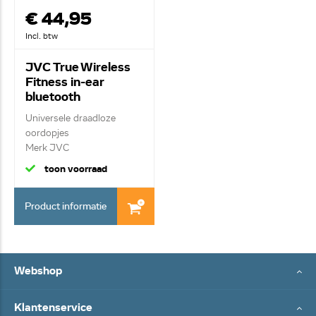
€ 44,95
Incl. btw
JVC True Wireless
Fitness in-ear
bluetooth
hoofdtelefoon HA-
Universele draadloze
EC25TBU
oordopjes
Merk JVC
True wireless/ blu...
toon voorraad
Product informatie
Webshop
Klantenservice