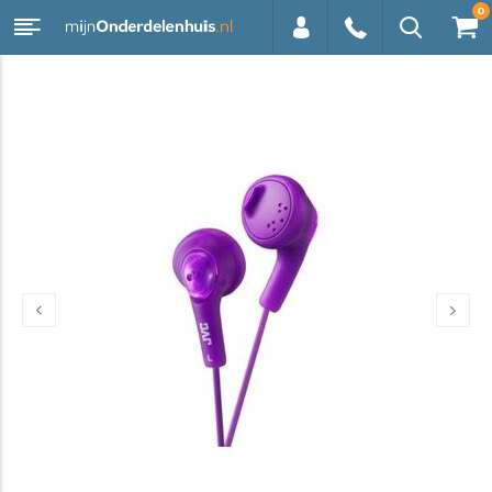
0
0113 -
250628