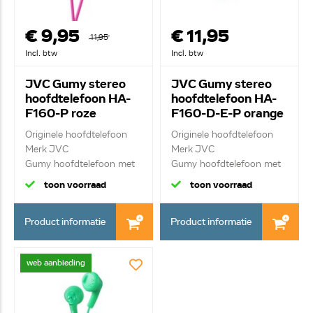
€ 9,95
€ 11,95
11,95
Incl. btw
Incl. btw
JVC Gumy stereo
JVC Gumy stereo
hoofdtelefoon HA-
hoofdtelefoon HA-
F160-P roze
F160-D-E-P orange
Originele hoofdtelefoon
Originele hoofdtelefoon
Merk JVC
Merk JVC
Gumy hoofdtelefoon met
Gumy hoofdtelefoon met
ui...
ui...
toon voorraad
toon voorraad
Product informatie
Product informatie
web aanbieding