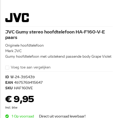
JVC Gumy stereo hoofdtelefoon HA-F160-V-E
paars
Originele hoofdtelefoon
Merk JVC
Gumy hoofdtelefoon met uitstekend passende body Grape Violet
Voeg toe aan vergelijken
ID
W-24-395439
EAN
4975769415647
SKU
HAF160VE
€ 9,95
Incl. btw
1 Op voorraad
Direct uit voorraad leverbaar!