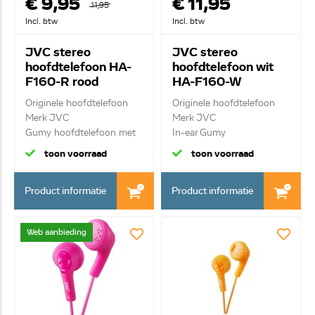
€ 9,95
€ 11,95
11,95
Incl. btw
Incl. btw
JVC stereo
JVC stereo
hoofdtelefoon HA-
hoofdtelefoon wit
F160-R rood
HA-F160-W
Originele hoofdtelefoon
Originele hoofdtelefoon
Merk JVC
Merk JVC
Gumy hoofdtelefoon met
In-ear Gumy
ui...
hoofdtelefoon...
toon voorraad
toon voorraad
Product informatie
Product informatie
Web aanbieding