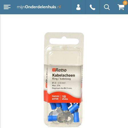
0
0113 -
250628