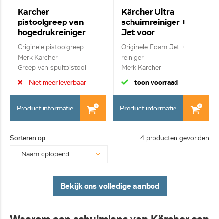
Karcher
Kärcher Ultra
pistoolgreep van
schuimreiniger +
hogedrukreiniger
Jet voor
4.775-363.0
hogedrukreiniger
Originele pistoolgreep
Originele Foam Jet +
FJ10C 2.643-143.0
Merk Karcher
reiniger
Greep van spuitpistool
Merk Kärcher
Foam Jet Conne...
Niet meer leverbaar
toon voorraad
Product informatie
Product informatie
Sorteren op
4 producten gevonden
Bekijk ons volledige aanbod
Waarom een schuimlans van Kärcher een