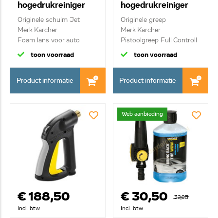
hogedrukreiniger
hogedrukreiniger
FJ6 2.643-147.0
2.643-823.0
Originele schuim Jet
Originele greep
Merk Kärcher
Merk Kärcher
Foam lans voor auto
Pistoolgreep Full Controll
m...
toon voorraad
toon voorraad
Product informatie
Product informatie
Web aanbieding
€ 188,50
€ 30,50
32,95
Incl. btw
Incl. btw