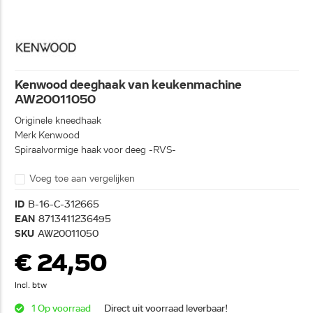
Kenwood deeghaak van keukenmachine
AW20011050
Originele kneedhaak
Merk Kenwood
Spiraalvormige haak voor deeg -RVS-
Voeg toe aan vergelijken
ID
B-16-C-312665
EAN
8713411236495
SKU
AW20011050
€ 24,50
Incl. btw
1 Op voorraad
Direct uit voorraad leverbaar!