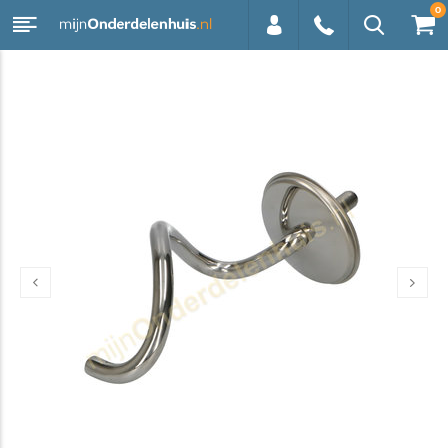
0
0113 -
250628