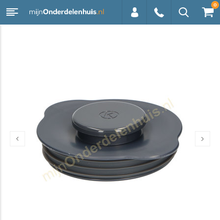
0
0113 -
250628