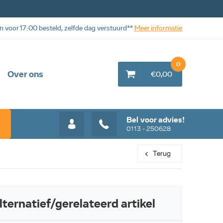
n voor 17:00 besteld, zelfde dag verstuurd**
Meer informatie
0
Over ons
€0,00
Bel voor advies!
0113 - 250628
Terug
web aanbieding
web aanbiedi
lternatief/gerelateerd artikel