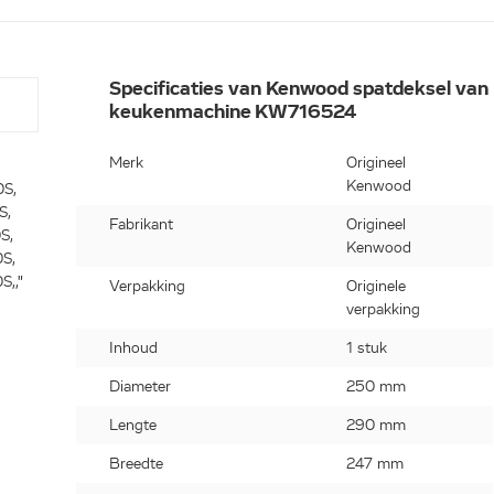
Specificaties van Kenwood spatdeksel van
keukenmachine KW716524
Merk
Origineel
Kenwood
S,
S,
Fabrikant
Origineel
S,
Kenwood
S,
,,"
Verpakking
Originele
verpakking
Inhoud
1 stuk
Diameter
250 mm
Lengte
290 mm
Breedte
247 mm