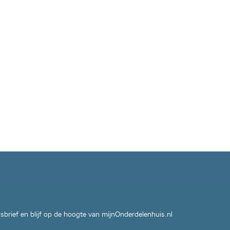
wsbrief en blijf op de hoogte van mijnOnderdelenhuis.nl