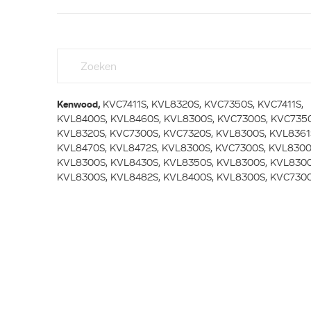
Kenwood,
KVC7411S, KVL8320S, KVC7350S, KVC7411S,
KVL8400S, KVL8460S, KVL8300S, KVC7300S, KVC7350
KVL8320S, KVC7300S, KVC7320S, KVL8300S, KVL8361
KVL8470S, KVL8472S, KVL8300S, KVC7300S, KVL8300
KVL8300S, KVL8430S, KVL8350S, KVL8300S, KVL8300
KVL8300S, KVL8482S, KVL8400S, KVL8300S, KVC7300S