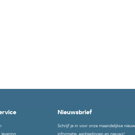
ervice
Nieuwsbrief
n
Schrijf je in voor onze maandelijkse nieu
 levering
informatie, aanbiedingen en nieuws!