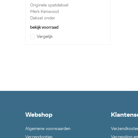
Originele spatdeksel
Merk Kenwood
Deksel onder
bekijk voorraad
Vergelijk
Webshop
Klantens
Algemene voorwaarden
Verzendkoste
Verzendopties
Verzending en