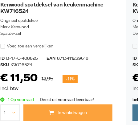
Kenwood spatdeksel van keukenmachine
K
KW716524
K
Origineel spatdeksel
Or
Merk Kenwood
Me
Spatdeksel
De
Voeg toe aan vergelijken
ID
B-17-C-408825
EAN
8713411239618
ID
SKU
KW716524
S
€ 11,50
12,95
-11%
Incl. btw
In
1 Op voorraad
Direct uit voorraad leverbaar!
be
In winkelwagen