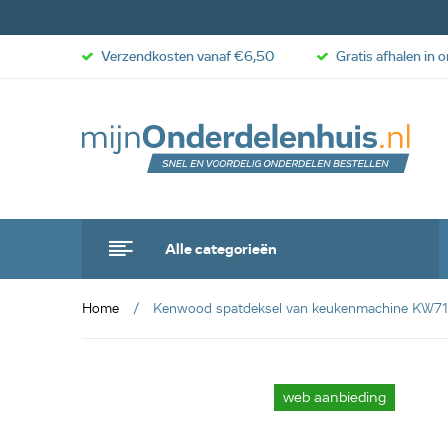
Verzendkosten vanaf €6,50
Gratis afhalen in 
Alle categorieën
Home
Kenwood spatdeksel van keukenmachine KW7
anbieding
web aanbieding