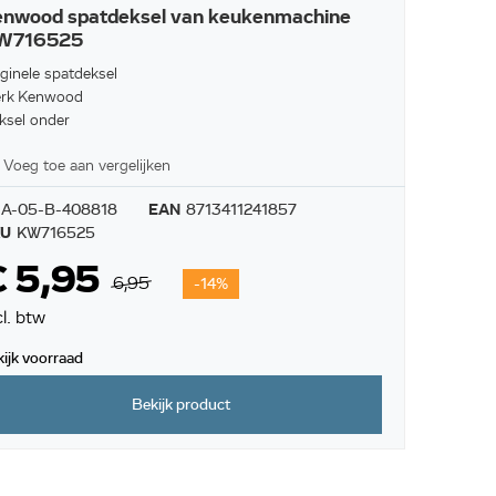
enwood spatdeksel van keukenmachine
W716525
iginele spatdeksel
rk Kenwood
ksel onder
Voeg toe aan vergelijken
A-05-B-408818
EAN
8713411241857
KU
KW716525
€ 5,95
6,95
-14%
cl. btw
kijk voorraad
Bekijk product