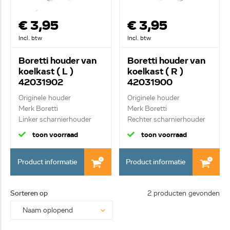
€ 3,95
€ 3,95
Incl. btw
Incl. btw
Boretti houder van
Boretti houder van
koelkast ( L )
koelkast ( R )
42031902
42031900
Originele houder
Originele houder
Merk Boretti
Merk Boretti
Linker scharnierhouder
Rechter scharnierhouder
van k...
van ...
toon voorraad
toon voorraad
Product informatie
Product informatie
Sorteren op
2 producten gevonden