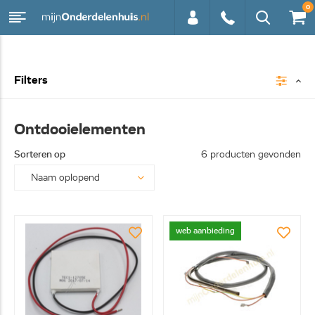
0
0113 -
Filters
250628
Ontdooielementen
Sorteren op
6 producten gevonden
web aanbieding