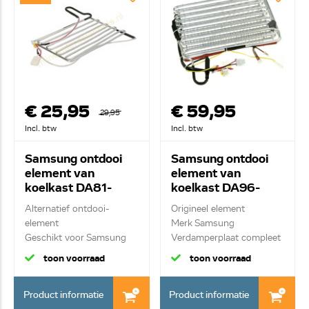
€ 25,95
€ 59,95
29,95
Incl. btw
Incl. btw
Samsung ontdooi
Samsung ontdooi
element van
element van
koelkast DA81-
koelkast DA96-
01691A
00013Y
Alternatief ontdooi-
Origineel element
element
Merk Samsung
Geschikt voor Samsung
Verdamperplaat compleet
Verwarmi...
toon voorraad
toon voorraad
Product informatie
Product informatie