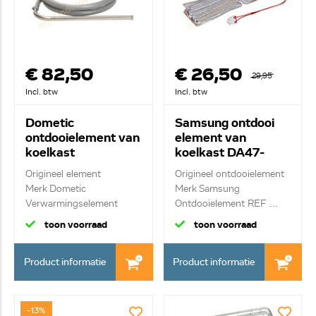
€ 82,50
€ 26,50
29,95
Incl. btw
Incl. btw
Dometic
Samsung ontdooi
ontdooielement van
element van
koelkast
koelkast DA47-
289081504
00038B
Origineel element
Origineel ontdooielement
Merk Dometic
Merk Samsung
Verwarmingselement
Ontdooielement REF ...
170W
toon voorraad
toon voorraad
Product informatie
Product informatie
-13%