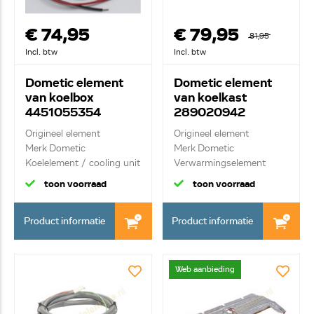
€ 74,95
€ 79,95
81,95
Incl. btw
Incl. btw
Dometic element
Dometic element
van koelbox
van koelkast
4451055354
289020942
Origineel element
Origineel element
Merk Dometic
Merk Dometic
Koelelement / cooling unit
Verwarmingselement
toon voorraad
toon voorraad
Product informatie
Product informatie
Web aanbieding