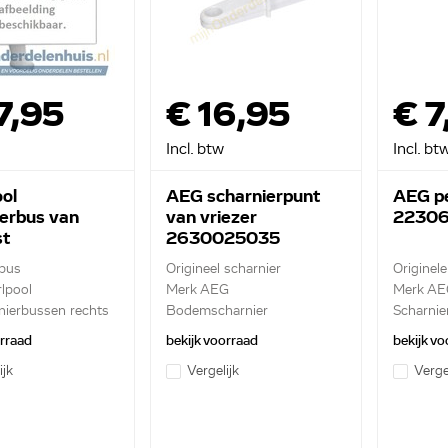
7,95
€ 16,95
€ 
Incl. btw
Incl. bt
ol
AEG scharnierpunt
AEG pe
ierbus van
van vriezer
22306
st
2630025035
0627601
 bus
Origineel scharnier
Originel
lpool
Merk AEG
Merk AE
nierbussen rechts
Bodemscharnier
Scharnie
vriesvak
orraad
bekijk voorraad
bekijk vo
ijk
Vergelijk
Verge