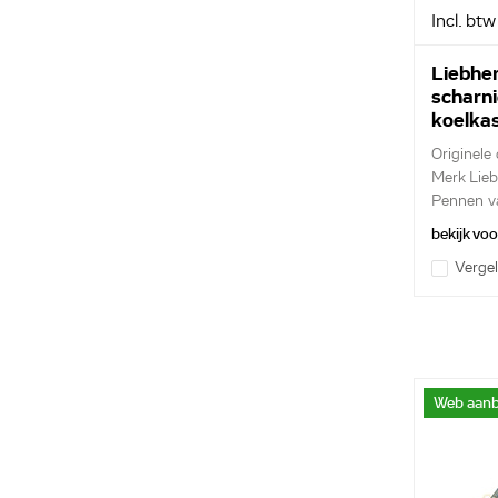
Incl. btw
Liebher
scharni
koelka
Originele
Merk Lieb
Pennen v
bekijk vo
Vergel
Web aanb