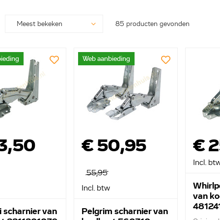
85 producten gevonden
ieding
Web aanbieding
3,50
€ 50,95
€ 2
Incl. bt
55,95
Whirlp
Incl. btw
van ko
48124
 scharnier van
Pelgrim scharnier van