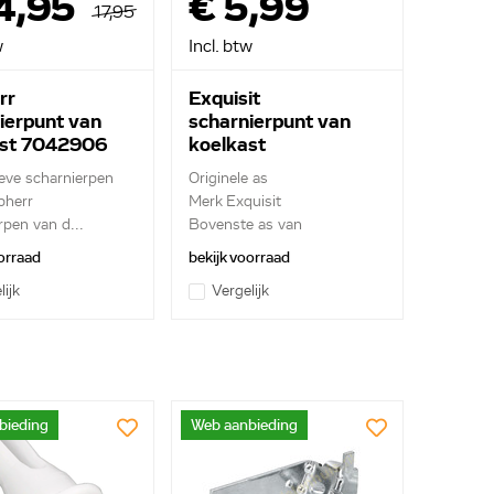
14,95
€ 5,99
17,95
w
Incl. btw
rr
Exquisit
ierpunt van
scharnierpunt van
ast 7042906
koelkast
EX1.06.TQ9H70-158
ieve scharnierpen
Originele as
bherr
Merk Exquisit
rpen van d...
Bovenste as van
vriesvakdeur
orraad
bekijk voorraad
lijk
Vergelijk
bieding
Web aanbieding