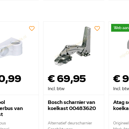
Web aan
0,99
€ 69,95
€ 
Incl. btw
Incl. bt
ol
Bosch scharnier van
Atag s
ierbus van
koelkast 00483620
koelka
st
0478335
 bus
Alternatief deurscharnier
Originee