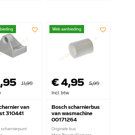
bieding
Web aanbieding
9,95
€ 4,95
11,95
5,95
w
Incl. btw
charnier van
Bosch scharnierbus
st 310441
van wasmachine
00171264
l scharnierpunt
Originele bus