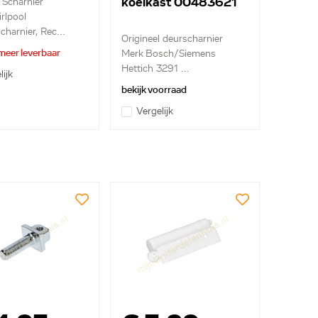
koelkast 00483621
 Scharnier
rlpool
charnier, Rec...
Origineel deurscharnier
meer leverbaar
Merk Bosch/Siemens
Hettich 3291 ...
lijk
bekijk voorraad
Vergelijk