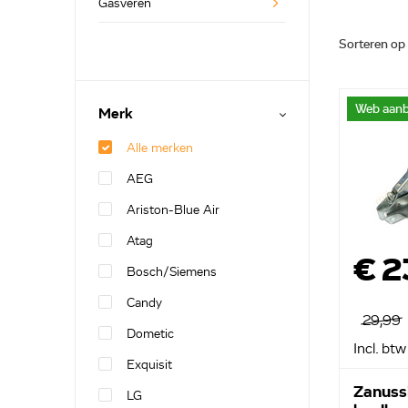
Gasveren
Sorteren op
Web aanb
Merk
Alle merken
AEG
Ariston-Blue Air
Atag
€ 2
Bosch/Siemens
Candy
29,99
Dometic
Incl. btw
Exquisit
Zanussi
LG