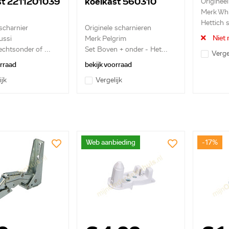
st 2211201039
koelkast 560310
Origineel
Merk Whi
Hettich s
 scharnier
Originele scharnieren
Niet 
ussi
Merk Pelgrim
echtsonder of ...
Set Boven + onder - Het...
Verge
orraad
bekijk voorraad
ijk
Vergelijk
Web aanbieding
-17%