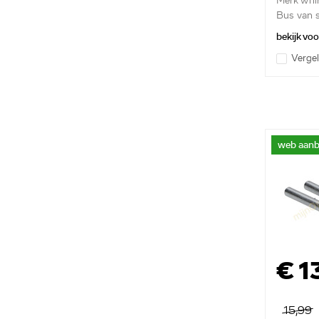
Merk Whir
Bus van s
bekijk vo
Vergel
web aanb
€ 1
15,99