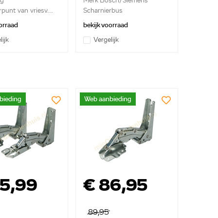
ag
Merk Bosch/Siemens
punt van vriesv...
Scharnierbus
orraad
bekijk voorraad
lijk
Vergelijk
bieding
Web aanbieding
55,99
€ 86,95
89,95