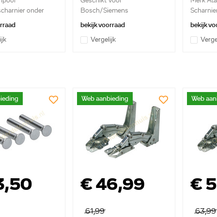
lpool
Geschikt voor
Merk At
charnier onder
Bosch/Siemens
Scharnier
He...
orraad
bekijk voorraad
bekijk vo
ijk
Vergelijk
Verge
ieding
Web aanbieding
Web aan
3,50
€ 46,99
€ 
61,99
63,99