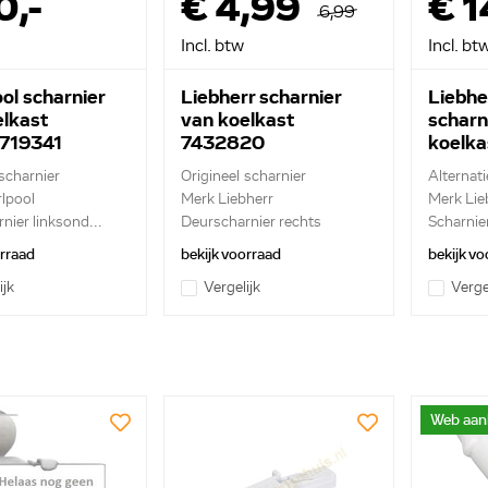
0,-
€ 4,99
€ 
6,99
Incl. btw
Incl. bt
ol scharnier
Liebherr scharnier
Liebhe
elkast
van koelkast
scharn
719341
7432820
koelk
 scharnier
Origineel scharnier
Alternat
lpool
Merk Liebherr
Merk Lie
nier linksond...
Deurscharnier rechts
Scharnie
orraad
bekijk voorraad
bekijk vo
ijk
Vergelijk
Verge
Web aan