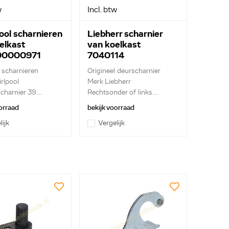
w
Incl. btw
ool scharnieren
Liebherr scharnier
elkast
van koelkast
00000971
7040114
36779
e scharnieren
Origineel deurscharnier
rlpool
Merk Liebherr
charnier 39...
Rechtsonder of links...
orraad
bekijk voorraad
lijk
Vergelijk