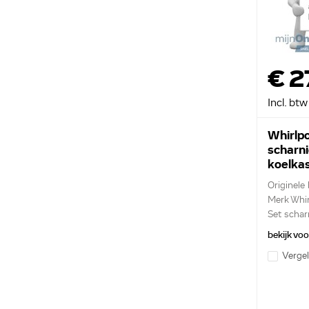
€ 2
Incl. btw
Whirlpo
scharn
koelka
48101
Originele
Merk Whir
Set schar
bekijk vo
Vergel