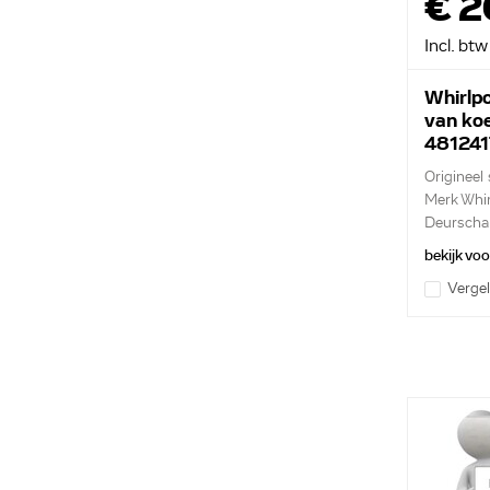
€ 2
Incl. btw
Whirlpo
van ko
481241
Origineel
Merk Whir
Deurschar
bekijk vo
Vergel