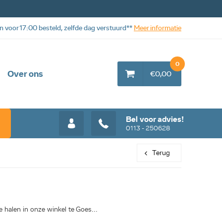
n voor 17:00 besteld, zelfde dag verstuurd**
Meer informatie
0
Over ons
€0,00
Bel voor advies!
0113 - 250628
Terug
 halen in onze winkel te Goes...