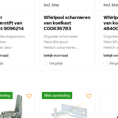
Incl. btw
Incl. bt
r
Whirlpool scharnieren
Whirlp
erstift van
van koelkast
van ko
st 9096214
C00636783
4840
C006
 deurbegrenzers
Originele scharnieren
Originel
herr
Merk Whirlpool
Merk Whi
an deur
Hettich scharnieren,...
Hettich s
orraad
bekijk voorraad
bekijk vo
ijk
Vergelijk
Verge
ieding
Web aanbieding