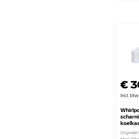
€ 3
Incl. btw
Whirlpo
scharn
koelka
48124
Originele