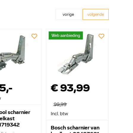
vorige
volgende
Web aanbieding
5,-
€ 93,99
w
99,99
ool scharnier
Incl. btw
elkast
1719342
Bosch scharnier van