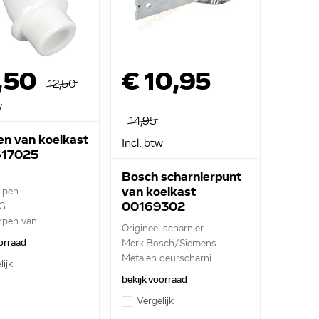
7,50
€ 10,95
12,50
w
14,95
n van koelkast
Incl. btw
17025
Bosch scharnierpunt
van koelkast
e pen
00169302
G
rpen van
Origineel scharnier
deur
orraad
Merk Bosch/Siemens
Metalen deurscharni...
lijk
bekijk voorraad
Vergelijk