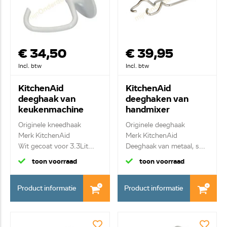
€ 34,50
€ 39,95
Incl. btw
Incl. btw
KitchenAid
KitchenAid
deeghaak van
deeghaken van
keukenmachine
handmixer
KSM35CDH
W10490651
Originele kneedhaak
Originele deeghaak
W11162097
Merk KitchenAid
Merk KitchenAid
Wit gecoat voor 3.3Lit...
Deeghaak van metaal, s...
toon voorraad
toon voorraad
Product informatie
Product informatie