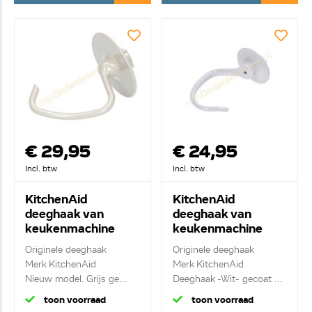
€ 29,95
€ 24,95
Incl. btw
Incl. btw
KitchenAid
KitchenAid
deeghaak van
deeghaak van
keukenmachine
keukenmachine
K45DH, W11316221
KN256CDH
Originele deeghaak
Originele deeghaak
W9708833
Merk KitchenAid
Merk KitchenAid
Nieuw model. Grijs ge...
Deeghaak -Wit- gecoat ...
toon voorraad
toon voorraad