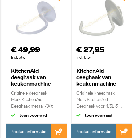
€ 49,99
€ 27,95
Incl. btw
Incl. btw
KitchenAid
KitchenAid
deeghaak van
deeghaak van
keukenmachine
keukenmachine
K5ADH
K45DH,
Originele deeghaak
Originele kneedhaak
W10674621
W10674618
Merk KitchenAid
Merk KitchenAid
Deeghaak metaal -Wit
Deeghaak voor 4.3L &...
toon voorraad
toon voorraad
Product informatie
Product informatie