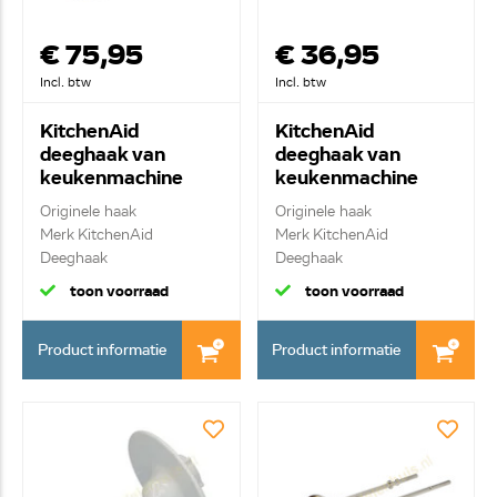
€ 75,95
€ 36,95
Incl. btw
Incl. btw
KitchenAid
KitchenAid
deeghaak van
deeghaak van
keukenmachine
keukenmachine
W11397072
W10674622 JP2
Originele haak
Originele haak
Merk KitchenAid
Merk KitchenAid
Deeghaak
Deeghaak
toon voorraad
toon voorraad
Product informatie
Product informatie