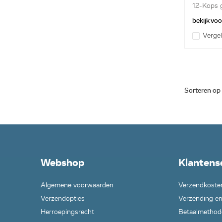
12-Kops g
bekijk vo
Vergel
Sorteren op
Webshop
Klantens
Algemene voorwaarden
Verzendkoste
Verzendopties
Verzending en
Herroepingsrecht
Betaalmethod