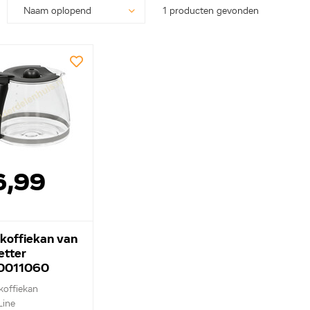
1 producten gevonden
6,99
 koffiekan van
etter
0011060
 koffiekan
Line