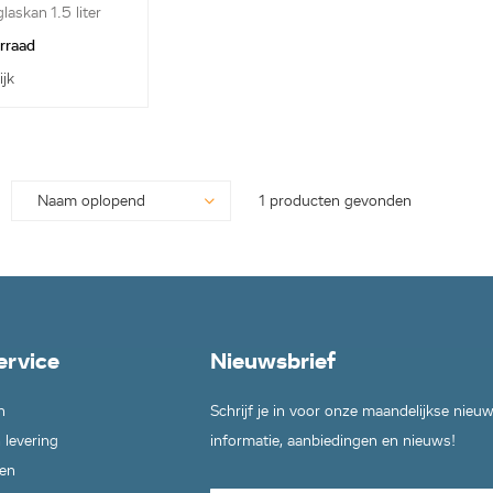
laskan 1.5 liter
orraad
ijk
1 producten gevonden
ervice
Nieuwsbrief
n
Schrijf je in voor onze maandelijkse nieu
 levering
informatie, aanbiedingen en nieuws!
en