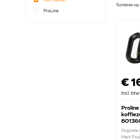
Alle merken
Sorteren op
ProLine
€ 1
Incl. btw
Proline
koffiez
80136
Originele
Merk Pro