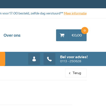
n voor 17:00 besteld, zelfde dag verstuurd**
Meer informatie
0
Over ons
€0,00
Bel voor advies!
0113 - 250628
Terug
Web aanbieding