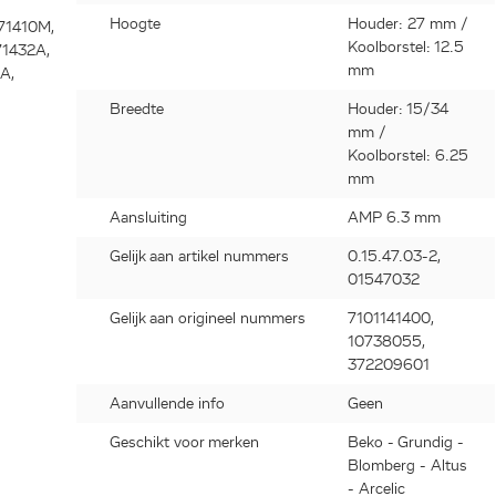
Hoogte
Houder: 27 mm /
71410M,
Koolborstel: 12.5
1432A,
mm
A,
Breedte
Houder: 15/34
2LA,
mm /
431,
Koolborstel: 6.25
71431A,
mm
Aansluiting
AMP 6.3 mm
Gelijk aan artikel nummers
0.15.47.03-2,
01547032
56140,
Gelijk aan origineel nummers
7101141400,
10738055,
66140,
372209601
Aanvullende info
Geen
D76145,
Geschikt voor merken
Beko - Grundig -
5125P,
Blomberg - Altus
- Arcelic