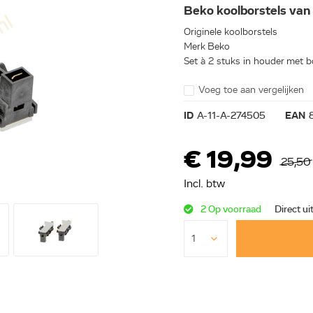
Beko koolborstels va
Originele koolborstels
Merk Beko
Set à 2 stuks in houder met b
Voeg toe aan vergelijken
ID
A-11-A-274505
EAN
€ 19,99
25,50
Incl. btw
2 Op voorraad
Direct ui