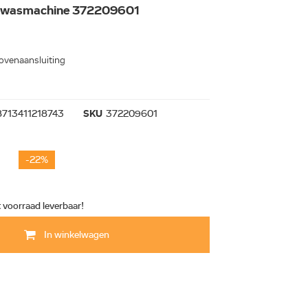
n wasmachine 372209601
ovenaansluiting
8713411218743
SKU
372209601
-22%
t voorraad leverbaar!
In winkelwagen