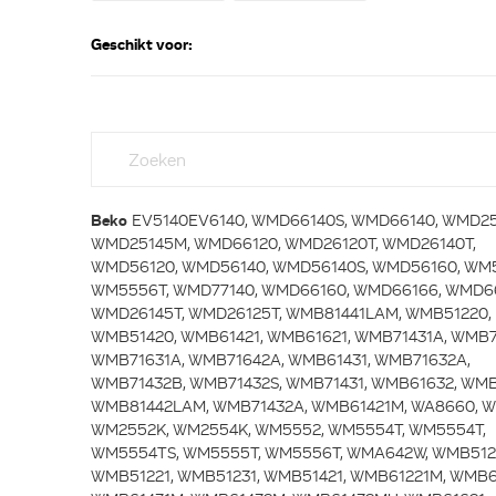
Geschikt voor:
Beko
EV5140EV6140, WMD66140S, WMD66140, WMD25
WMD25145M, WMD66120, WMD26120T, WMD26140T,
WMD56120, WMD56140, WMD56140S, WMD56160, WM
WM5556T, WMD77140, WMD66160, WMD66166, WMD66
WMD26145T, WMD26125T, WMB81441LAM, WMB51220,
WMB51420, WMB61421, WMB61621, WMB71431A, WMB7
WMB71631A, WMB71642A, WMB61431, WMB71632A,
WMB71432B, WMB71432S, WMB71431, WMB61632, WMB
WMB81442LAM, WMB71432A, WMB61421M, WA8660, W
WM2552K, WM2554K, WM5552, WM5554T, WM5554T,
WM5554TS, WM5555T, WM5556T, WMA642W, WMB512
WMB51221, WMB51231, WMB51421, WMB61221M, WMB6