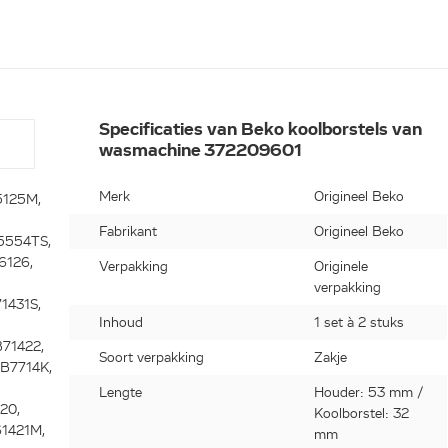
Specificaties van Beko koolborstels van
wasmachine 372209601
Merk
Origineel Beko
125M,
Fabrikant
Origineel Beko
5554TS,
126,
Verpakking
Originele
verpakking
1431S,
Inhoud
1 set à 2 stuks
71422,
Soort verpakking
Zakje
B7714K,
Lengte
Houder: 53 mm /
20,
Koolborstel: 32
1421M,
mm