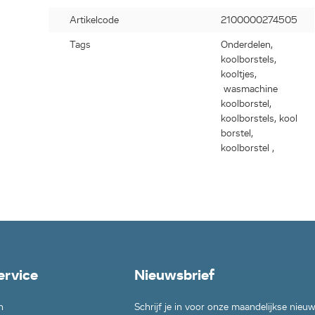
S,
Artikelcode
2100000274505
320A,
Tags
Onderdelen,
koolborstels,
7341,
kooltjes,
A,
wasmachine
koolborstel,
A,
koolborstels, kool
360A,
borstel,
7560A,
koolborstel ,
20,
A,
ervice
Nieuwsbrief
n
Schrijf je in voor onze maandelijkse nieu