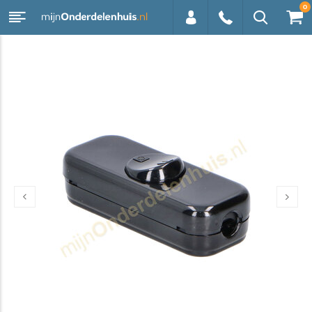
0
0113 -
250628