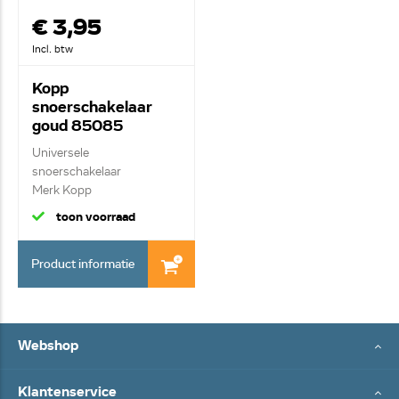
€ 3,95
Incl. btw
Kopp
snoerschakelaar
goud 85085
Universele
snoerschakelaar
Merk Kopp
Snoerschakelaar goud ...
toon voorraad
Product informatie
Webshop
Klantenservice