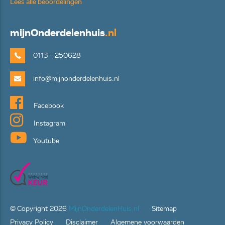
Lees alle beoordelingen
mijn
Onderdelenhuis
.nl
0113 - 250628
info@mijnonderdelenhuis.nl
Facebook
Instagram
Youtube
© Copyright
2026
MijnOnderdelenHuis.nl
Sitemap
Privacy Policy
Disclaimer
Algemene voorwaarden