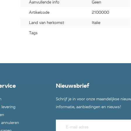
Aanvullende info
Geen
Artikelcode
2100000
Land van herkomst
Italie
Tags
ervice
Nieuwsbrief
n
Schrijf je in voor onze maandelijkse nieu
 levering
informatie, aanbiedingen en nieuws!
en
 annuleren
 vragen