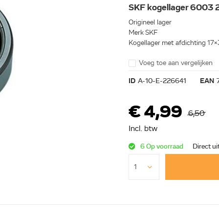
SKF kogellager 6003 
Origineel lager
Merk SKF
Kogellager met afdichting 17
Voeg toe aan vergelijken
ID
A-10-E-226641
EAN
€ 4,99
6,50
Incl. btw
6 Op voorraad
Direct ui