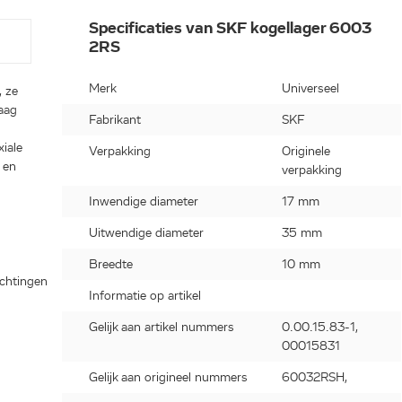
Specificaties van SKF kogellager 6003
2RS
Merk
Universeel
, ze
laag
Fabrikant
SKF
xiale
Verpakking
Originele
 en
verpakking
Inwendige diameter
17 mm
Uitwendige diameter
35 mm
Breedte
10 mm
ichtingen
Informatie op artikel
Gelijk aan artikel nummers
0.00.15.83-1,
00015831
Gelijk aan origineel nummers
60032RSH,