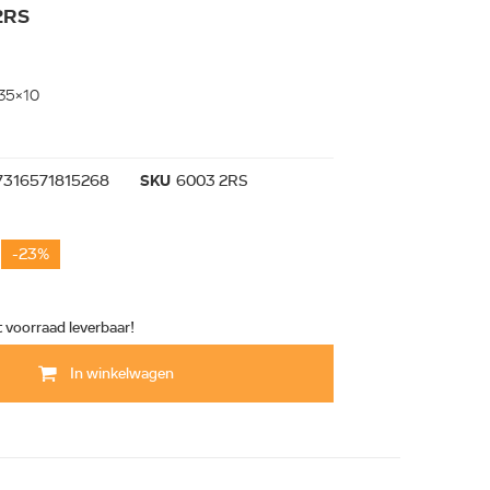
2RS
x35x10
7316571815268
SKU
6003 2RS
-23%
t voorraad leverbaar!
In winkelwagen