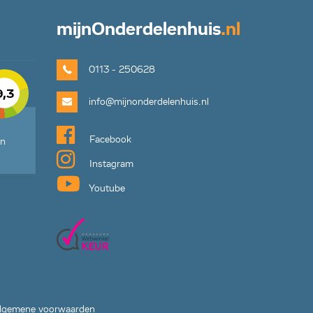
mijn
Onderdelenhuis
.nl
0113 - 250628
9,3
info@mijnonderdelenhuis.nl
Facebook
en
Instagram
Youtube
lgemene voorwaarden