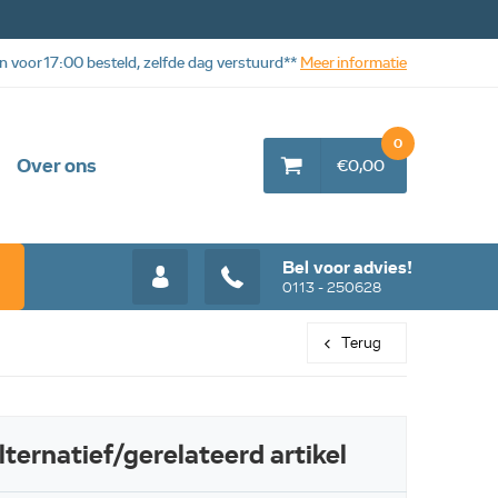
n voor 17:00 besteld, zelfde dag verstuurd**
Meer informatie
0
Over ons
€0,00
Bel voor advies!
0113 - 250628
Terug
lternatief/gerelateerd artikel