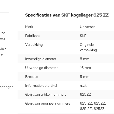
Specificaties van SKF kogellager 625 ZZ
Merk
Universeel
, ze
Fabrikant
SKF
laag
Verpakking
Originele
xiale
verpakking
 en
Inwendige diameter
5 mm
Uitwendige diameter
16 mm
Breedte
5 mm
Informatie op artikel
n.v.t.
ichtingen
Gelijk aan artikel nummers
625ZZ
Gelijk aan origineel nummers
625 ZZ, 625ZZ,
625 2Z, 6252Z,