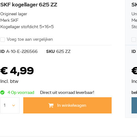
SKF kogellager 625 ZZ
SK
Origineel lager
Un
Merk SKF
Me
Kogellager stofdicht 5x16x5
Sto
Voeg toe aan vergelijken
ID
A-10-E-226566
SKU
625 ZZ
ID
€ 4,99
€
Incl. btw
In
4 Op voorraad
Direct uit voorraad leverbaar!
be
In winkelwagen