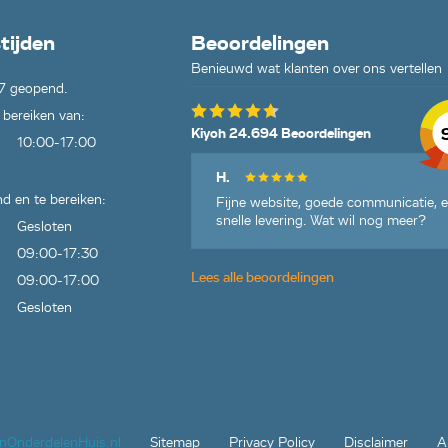
tijden
Beoordelingen
Benieuwd wat klanten over ons vertellen
7 geopend.
 bereiken van:
Kiyoh 24.694 Beoordelingen
10:00-17:00
H.
d en te bereiken:
Fijne website, goede communicatie, 
snelle levering. Wat wil nog meer?
Gesloten
09:00-17:30
Lees alle beoordelingen
09:00-17:00
Gesloten
jnOnderdelenHuis.nl
Sitemap
Privacy Policy
Disclaimer
A