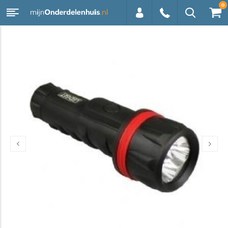
0
0113 -
250628