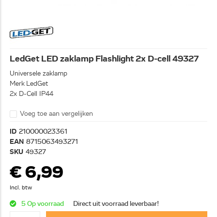
LedGet LED zaklamp Flashlight 2x D-cell 49327
Universele zaklamp
Merk LedGet
2x D-Cell IP44
Voeg toe aan vergelijken
ID
210000023361
EAN
8715063493271
SKU
49327
€ 6,99
Incl. btw
5 Op voorraad
Direct uit voorraad leverbaar!