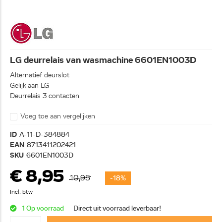
LG deurrelais van wasmachine 6601EN1003D
Alternatief deurslot
Gelijk aan LG
Deurrelais 3 contacten
Voeg toe aan vergelijken
ID
A-11-D-384884
EAN
8713411202421
SKU
6601EN1003D
€ 8,95
10,95
-18%
Incl. btw
1 Op voorraad
Direct uit voorraad leverbaar!