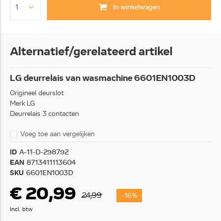
In winkelwagen
Alternatief/gerelateerd artikel
LG deurrelais van wasmachine 6601EN1003D
Origineel deurslot
Merk LG
Deurrelais 3 contacten
Voeg toe aan vergelijken
ID
A-11-D-298792
EAN
8713411113604
SKU
6601EN1003D
€ 20,99
24,99
-16%
Incl. btw