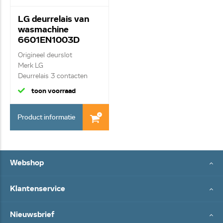
LG deurrelais van
wasmachine
6601EN1003D
Origineel deurslot
Merk LG
Deurrelais 3 contacten
toon voorraad
Product informatie
Webshop
Klantenservice
Nieuwsbrief